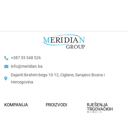
+387 33 548 526
info@meridian.ba
Dajanli Ibrahim-bega 10-12, Ciglane, Sarajevo Bosna i
Hercegovina​
KOMPANIJA
PROIZVODI
RJEŠENJA
TRGOVAČKIH
RADNJI
O nama
Kontejneri Za Otpad
Certifikat
Metalni Ormari
Kasa Pultovi