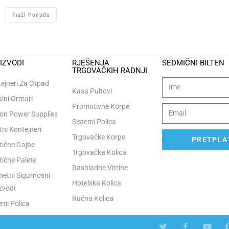
Traži Ponudu
IZVODI
RJEŠENJA
SEDMIČNI BILTEN
TRGOVAČKIH RADNJI
ejneri Za Otpad
Kasa Pultovi
lni Ormari
Promotivne Korpe
n Power Supplies
Sistemi Polica
tni Kontejneri
Trgovačke Korpe
PRETPLAT
tične Gajbe
Trgovačka Kolica
tične Palete
Rashladne Vitrine
etni Sigurnosni
Hotelska Kolica
zvodi
Ručna Kolica
emi Polica