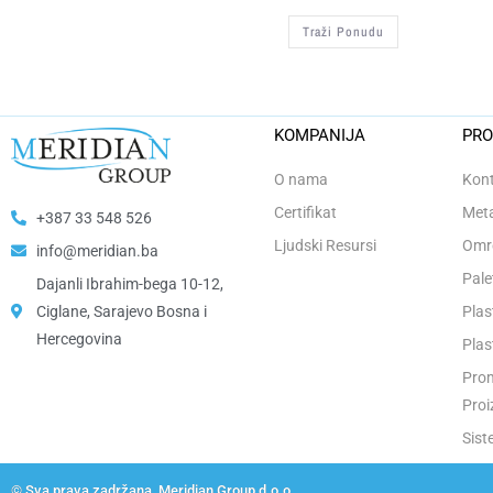
Traži Ponudu
KOMPANIJA
PRO
O nama
Kont
Certifikat
Meta
+387 33 548 526
Ljudski Resursi
Omro
info@meridian.ba
Pale
Dajanli Ibrahim-bega 10-12,
Ciglane, Sarajevo Bosna i
Plas
Hercegovina​
Plas
Prom
Proi
Sist
© Sva prava zadržana, Meridian Group d.o.o.