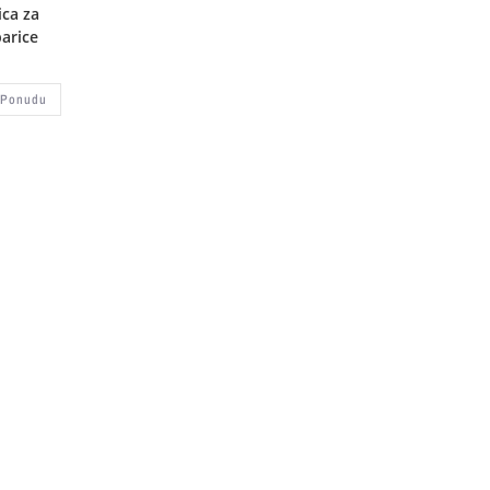
ica za
arice
 Ponudu