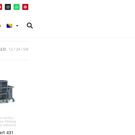
s
ED:
12
24
SVI
a kolica i
a čišćenje
,
za sobarice
art 431