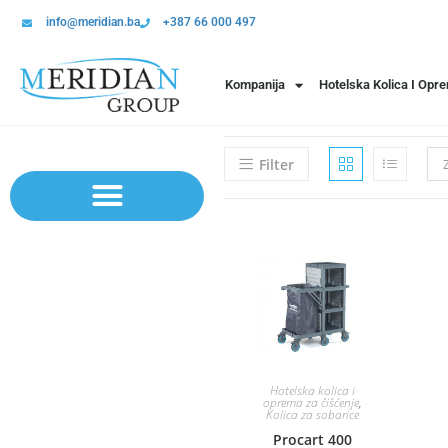
info@meridian.ba
+387 66 000 497
Kompanija
Hotelska Kolica I Opr
Filter
Sistem polica | Sistema regala
Hotelska kolica i
oprema za čišćenje
,
Kolica za sobarice
Procart 400