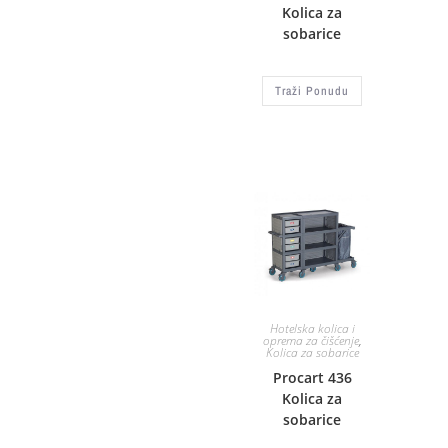
Kolica za
sobarice
Traži Ponudu
Hotelska kolica i
oprema za čišćenje
,
Kolica za sobarice
Procart 436
Kolica za
sobarice