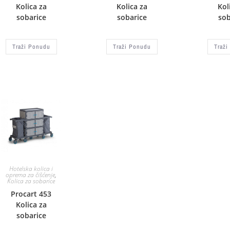
Kolica za
Kolica za
Kol
sobarice
sobarice
sob
Traži Ponudu
Traži Ponudu
Traži
Hotelska kolica i
oprema za čišćenje
,
Kolica za sobarice
Procart 453
Kolica za
sobarice