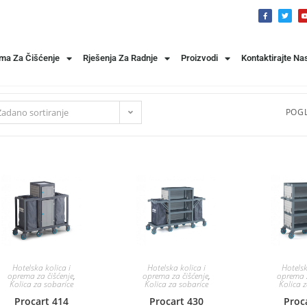
ema Za Čišćenje
Rješenja Za Radnje
Proizvodi
Kontaktirajte Na
Zadano sortiranje
POGL
Hotelska kolica i
Hotelska kolica i
Hotelsk
oprema za čišćenje
,
oprema za čišćenje
,
oprema z
Kolica za sobarice
Kolica za sobarice
Kolica 
Procart 414
Procart 430
Proc