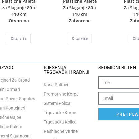
Plastična Paleta
Plastične Palete
Plastič
za Slaganje 80 x
Za Slaganje 80 x
Za Slag
110 cm
110 cm
11
Otvorena
Zatvorene
Zat
Čitaj više
Čitaj više
Čit
IZVODI
RJEŠENJA
SEDMIČNI BILTEN
TRGOVAČKIH RADNJI
ejneri Za Otpad
Kasa Pultovi
lni Ormari
Promotivne Korpe
n Power Supplies
Sistemi Polica
tni Kontejneri
Trgovačke Korpe
PRETPLAT
tične Gajbe
Trgovačka Kolica
tične Palete
Rashladne Vitrine
etni Sigurnosni