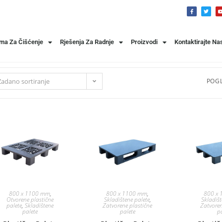
ema Za Čišćenje
Rješenja Za Radnje
Proizvodi
Kontaktirajte Na
Zadano sortiranje
POGL
800 x 1100 mm
,
800 x 1100 mm
,
800 x
Otvorene plastične
Skladištene palete
,
Skladišt
palete
,
Skladištene
Zatvorene plastične
Zatvoren
palete
palete
p