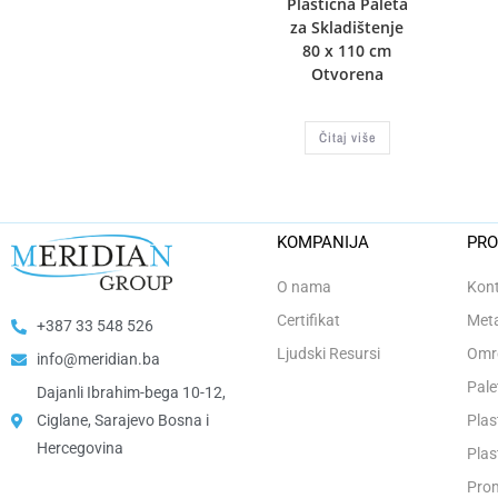
Plastična Paleta
za Skladištenje
80 x 110 cm
Otvorena
Čitaj više
KOMPANIJA
PRO
O nama
Kont
Certifikat
Meta
+387 33 548 526
Ljudski Resursi
Omro
info@meridian.ba
Pale
Dajanli Ibrahim-bega 10-12,
Ciglane, Sarajevo Bosna i
Plas
Hercegovina​
Plas
Prom