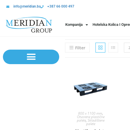
info@meridian.ba
+387 66 000 497
Kompanija
Hotelska Kolica I Opr
Filter
Sistem polica | Sistema regala
800 x 1100 mm
,
Otvorene plastične
palete
,
Skladištene
palete