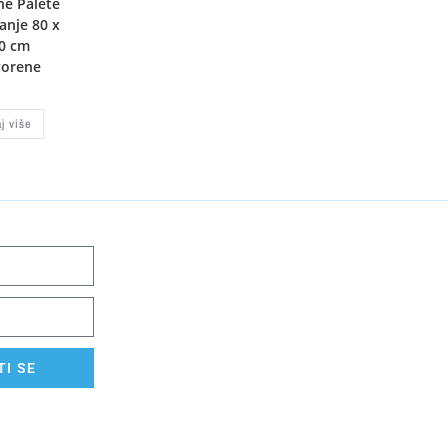
ne Palete
anje 80 x
0 cm
vorene
aj više
I SE