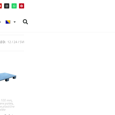
s
ED:
12
24
SVI
 1100 mm
,
ene palete
,
e plastične
alete