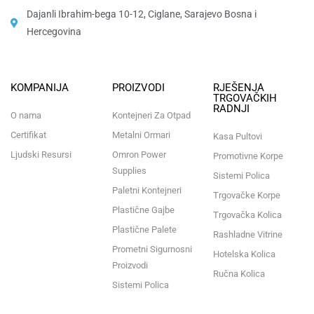
Dajanli Ibrahim-bega 10-12, Ciglane, Sarajevo Bosna i
Hercegovina​
KOMPANIJA
PROIZVODI
RJEŠENJA
TRGOVAČKIH
RADNJI
O nama
Kontejneri Za Otpad
Certifikat
Metalni Ormari
Kasa Pultovi
Ljudski Resursi
Omron Power
Promotivne Korpe
Supplies
Sistemi Polica
Paletni Kontejneri
Trgovačke Korpe
Plastične Gajbe
Trgovačka Kolica
Plastične Palete
Rashladne Vitrine
Prometni Sigurnosni
Hotelska Kolica
Proizvodi
Ručna Kolica
Sistemi Polica