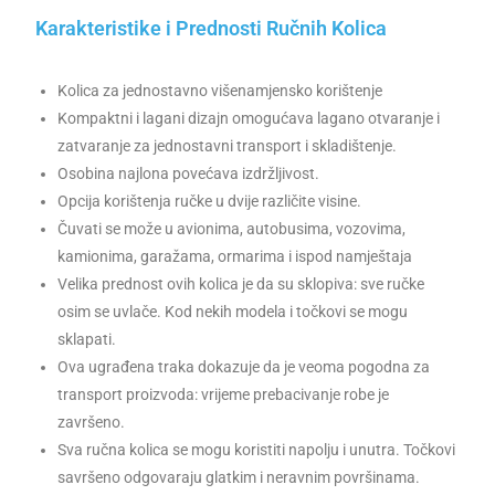
Karakteristike i Prednosti Ručnih Kolica
Kolica za jednostavno višenamjensko korištenje
Kompaktni i lagani dizajn omogućava lagano otvaranje i
zatvaranje za jednostavni transport i skladištenje.
Osobina najlona povećava izdržljivost.
Opcija korištenja ručke u dvije različite visine.
Čuvati se može u avionima, autobusima, vozovima,
kamionima, garažama, ormarima i ispod namještaja
Velika prednost ovih kolica je da su sklopiva: sve ručke
osim se uvlače. Kod nekih modela i točkovi se mogu
sklapati.
Ova ugrađena traka dokazuje da je veoma pogodna za
transport proizvoda: vrijeme prebacivanje robe je
završeno.
Sva ručna kolica se mogu koristiti napolju i unutra. Točkovi
savršeno odgovaraju glatkim i neravnim površinama.