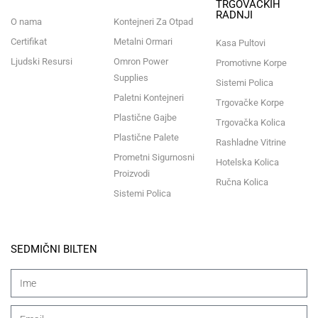
TRGOVAČKIH
RADNJI
O nama
Kontejneri Za Otpad
Certifikat
Metalni Ormari
Kasa Pultovi
Ljudski Resursi
Omron Power
Promotivne Korpe
Supplies
Sistemi Polica
Paletni Kontejneri
Trgovačke Korpe
Plastične Gajbe
Trgovačka Kolica
Plastične Palete
Rashladne Vitrine
Prometni Sigurnosni
Hotelska Kolica
Proizvodi
Ručna Kolica
Sistemi Polica
SEDMIČNI BILTEN