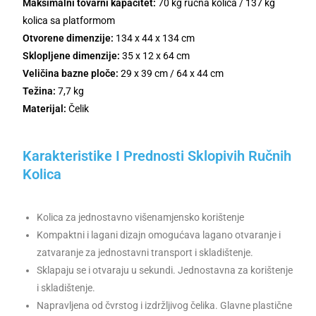
Maksimalni tovarni kapacitet:
70 kg ručna kolica / 137 kg
kolica sa platformom
Otvorene dimenzije:
134 x 44 x 134 cm
Sklopljene dimenzije:
35 x 12 x 64 cm
Veličina bazne ploče:
29 x 39 cm / 64 x 44 cm
Težina:
7,7 kg
Materijal:
Čelik
Karakteristike I Prednosti Sklopivih Ručnih
Kolica
Kolica za jednostavno višenamjensko korištenje
Kompaktni i lagani dizajn omogućava lagano otvaranje i
zatvaranje za jednostavni transport i skladištenje.
Sklapaju se i otvaraju u sekundi. Jednostavna za korištenje
i skladištenje.
Napravljena od čvrstog i izdržljivog čelika. Glavne plastične