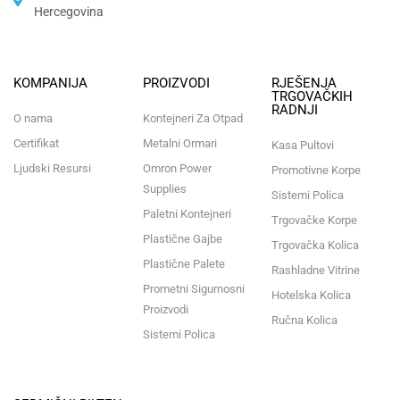
Hercegovina​
KOMPANIJA
PROIZVODI
RJEŠENJA
TRGOVAČKIH
RADNJI
O nama
Kontejneri Za Otpad
Certifikat
Metalni Ormari
Kasa Pultovi
Ljudski Resursi
Omron Power
Promotivne Korpe
Supplies
Sistemi Polica
Paletni Kontejneri
Trgovačke Korpe
Plastične Gajbe
Trgovačka Kolica
Plastične Palete
Rashladne Vitrine
Prometni Sigurnosni
Hotelska Kolica
Proizvodi
Ručna Kolica
Sistemi Polica