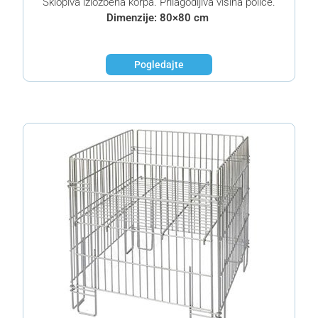
Sklopiva izložbena korpa. Prilagodljiva visina police.
Dimenzije: 80×80 cm
Pogledajte