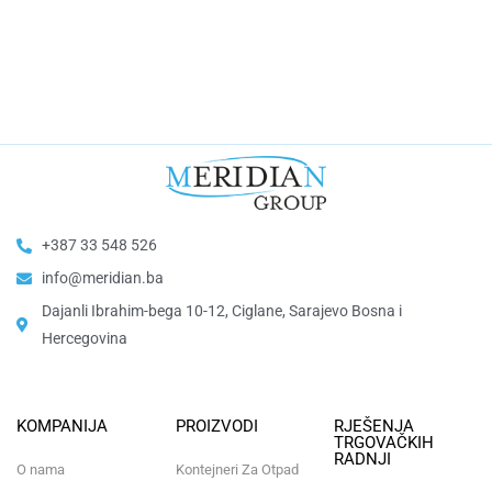
+387 33 548 526
info@meridian.ba
Dajanli Ibrahim-bega 10-12, Ciglane, Sarajevo Bosna i
Hercegovina​
KOMPANIJA
PROIZVODI
RJEŠENJA
TRGOVAČKIH
RADNJI
O nama
Kontejneri Za Otpad