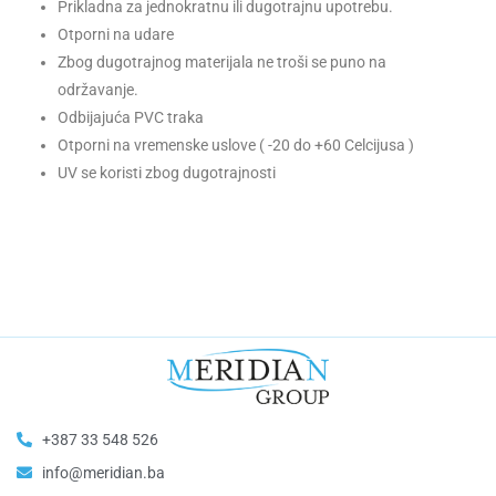
Prikladna za jednokratnu ili dugotrajnu upotrebu.
Otporni na udare
Zbog dugotrajnog materijala ne troši se puno na
održavanje.
Odbijajuća PVC traka
Otporni na vremenske uslove ( -20 do +60 Celcijusa )
UV se koristi zbog dugotrajnosti
+387 33 548 526
info@meridian.ba