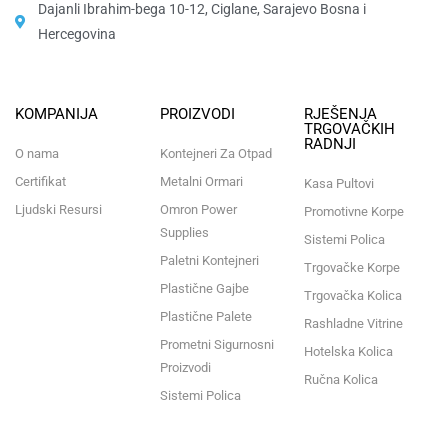
Dajanli Ibrahim-bega 10-12, Ciglane, Sarajevo Bosna i
Hercegovina​
KOMPANIJA
PROIZVODI
RJEŠENJA
TRGOVAČKIH
RADNJI
O nama
Kontejneri Za Otpad
Certifikat
Metalni Ormari
Kasa Pultovi
Ljudski Resursi
Omron Power
Promotivne Korpe
Supplies
Sistemi Polica
Paletni Kontejneri
Trgovačke Korpe
Plastične Gajbe
Trgovačka Kolica
Plastične Palete
Rashladne Vitrine
Prometni Sigurnosni
Hotelska Kolica
Proizvodi
Ručna Kolica
Sistemi Polica