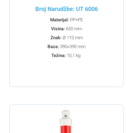
Broj Narudžbe: UT 6006
Materijal:
PP+PE
Visina:
650 mm
Znak:
Ø 110 mm
Baza:
390×390 mm
Težina:
10,1 kg