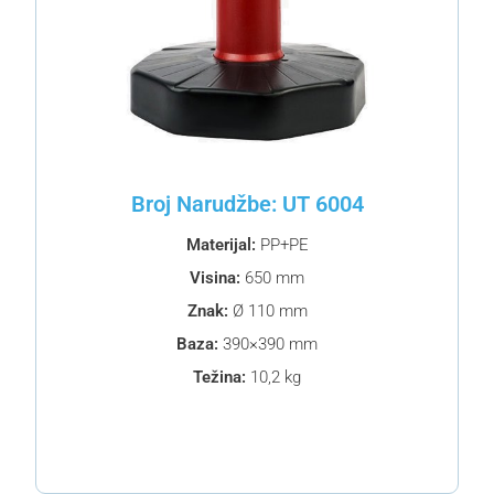
Broj Narudžbe: UT 6004
Materijal:
PP+PE
Visina:
650 mm
Znak:
Ø 110 mm
Baza:
390×390 mm
Težina:
10,2 kg