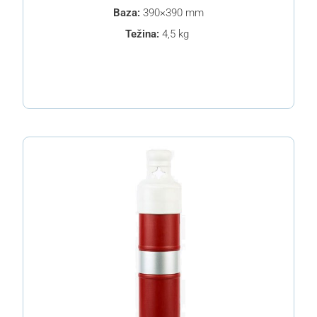
Baza:
390×390 mm
Težina:
4,5 kg