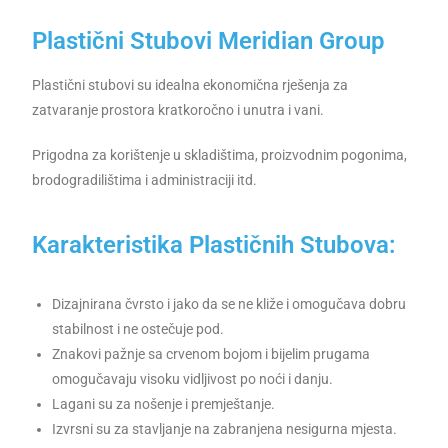
Plastični Stubovi Meridian Group
Plastični stubovi su idealna ekonomična rješenja za
zatvaranje prostora kratkoročno i unutra i vani.
Prigodna za korištenje u skladištima, proizvodnim pogonima,
brodogradilištima i administraciji itd.
Karakteristika Plastičnih Stubova:
Dizajnirana čvrsto i jako da se ne kliže i omogučava dobru
stabilnost i ne ostečuje pod.
Znakovi pažnje sa crvenom bojom i bijelim prugama
omogučavaju visoku vidljivost po noći i danju.
Lagani su za nošenje i premještanje.
Izvrsni su za stavljanje na zabranjena nesigurna mjesta.