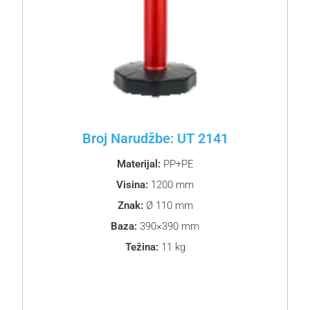
Broj Narudžbe: UT 2141
Materijal:
PP+PE
Visina:
1200 mm
Znak:
Ø 110 mm
Baza:
390×390 mm
Težina:
11 kg