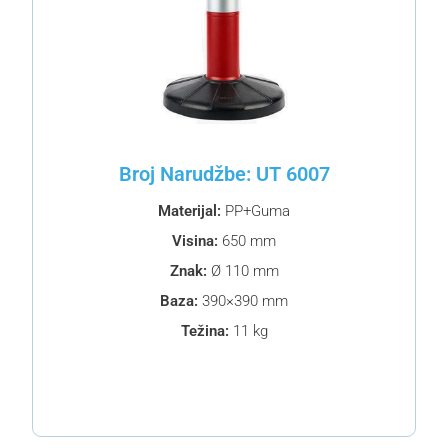
Broj Narudžbe: UT 6007
Materijal:
PP+Guma
Visina:
650 mm
Znak:
Ø 110 mm
Baza:
390×390 mm
Težina:
11 kg