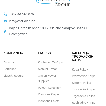
+387 33 548 526
info@meridian.ba
Dajanli Ibrahim-bega 10-12, Ciglane, Sarajevo Bosna i
Hercegovina​
KOMPANIJA
PROIZVODI
RJEŠENJA
TRGOVAČKIH
RADNJI
O nama
Kontejneri Za Otpad
Certifikat
Metalni Ormari
Kasa Pultovi
Ljudski Resursi
Omron Power
Promotivne Korpe
Supplies
Sistemi Polica
Paletni Kontejneri
Trgovačke Korpe
Plastične Gajbe
Trgovačka Kolica
Plastične Palete
Rashladne Vitrine