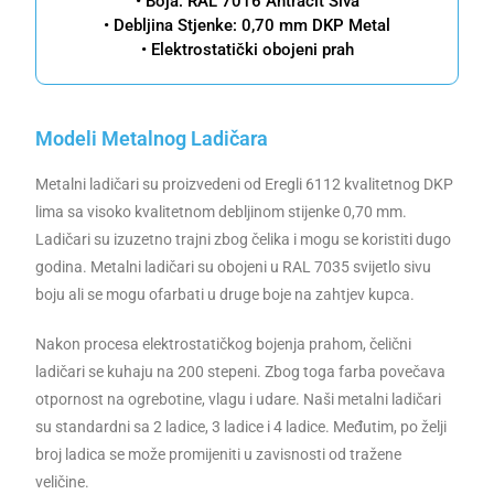
• Boja: RAL 7016 Antracit Siva
• Debljina Stjenke: 0,70 mm DKP Metal
• Elektrostatički obojeni prah
Modeli Metalnog Ladičara
Metalni ladičari su proizvedeni od Eregli 6112 kvalitetnog DKP
lima sa visoko kvalitetnom debljinom stijenke 0,70 mm.
Ladičari su izuzetno trajni zbog čelika i mogu se koristiti dugo
godina. Metalni ladičari su obojeni u RAL 7035 svijetlo sivu
boju ali se mogu ofarbati u druge boje na zahtjev kupca.
Nakon procesa elektrostatičkog bojenja prahom, čelični
ladičari se kuhaju na 200 stepeni. Zbog toga farba povečava
otpornost na ogrebotine, vlagu i udare. Naši metalni ladičari
su standardni sa 2 ladice, 3 ladice i 4 ladice. Međutim, po želji
broj ladica se može promijeniti u zavisnosti od tražene
veličine.