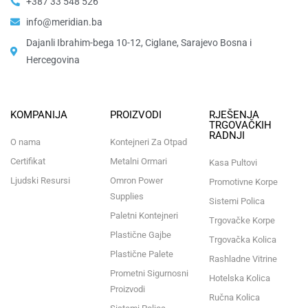
+387 33 548 526
info@meridian.ba
Dajanli Ibrahim-bega 10-12, Ciglane, Sarajevo Bosna i
Hercegovina​
KOMPANIJA
PROIZVODI
RJEŠENJA
TRGOVAČKIH
RADNJI
O nama
Kontejneri Za Otpad
Certifikat
Metalni Ormari
Kasa Pultovi
Ljudski Resursi
Omron Power
Promotivne Korpe
Supplies
Sistemi Polica
Paletni Kontejneri
Trgovačke Korpe
Plastične Gajbe
Trgovačka Kolica
Plastične Palete
Rashladne Vitrine
Prometni Sigurnosni
Hotelska Kolica
Proizvodi
Ručna Kolica