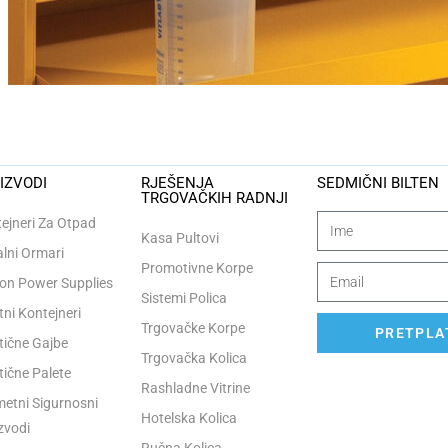
IZVODI
RJEŠENJA
SEDMIČNI BILTEN
TRGOVAČKIH RADNJI
ejneri Za Otpad
Kasa Pultovi
lni Ormari
Promotivne Korpe
n Power Supplies
Sistemi Polica
tni Kontejneri
Trgovačke Korpe
PRETPLAT
tične Gajbe
Trgovačka Kolica
tične Palete
Rashladne Vitrine
etni Sigurnosni
Hotelska Kolica
zvodi