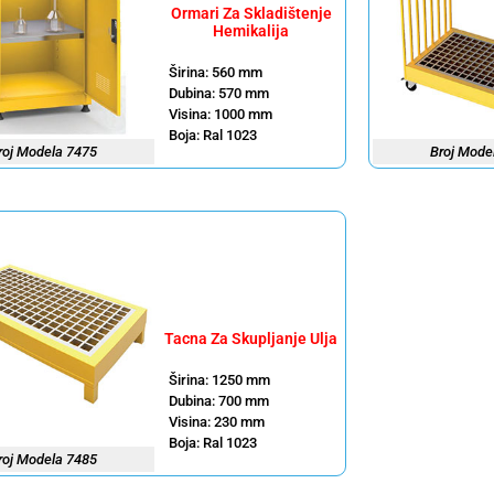
Ormari Za Skladištenje
Hemikalija
Širina: 560 mm
Dubina: 570 mm
Visina: 1000 mm
Boja: Ral 1023
roj Modela 7475
Broj Mode
Tacna Za Skupljanje Ulja
Širina: 1250 mm
Dubina: 700 mm
Visina: 230 mm
Boja: Ral 1023
roj Modela 7485