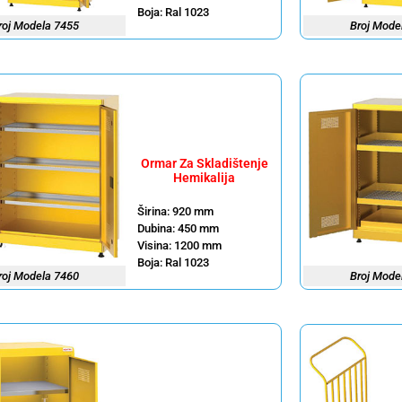
Boja: Ral 1023
roj Modela 7455
Broj Mode
Ormar Za Skladištenje
Hemikalija
Širina: 920 mm
Dubina: 450 mm
Visina: 1200 mm
Boja: Ral 1023
roj Modela 7460
Broj Mode