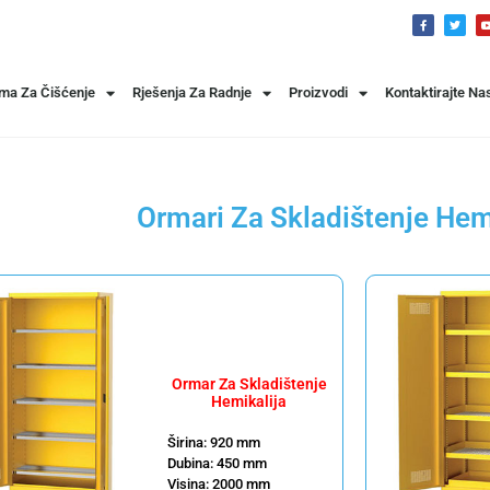
ema Za Čišćenje
Rješenja Za Radnje
Proizvodi
Kontaktirajte Na
Ormari Za Skladištenje Hem
Ormar Za Skladištenje
Hemikalija
Širina: 920 mm
Dubina: 450 mm
Visina: 2000 mm