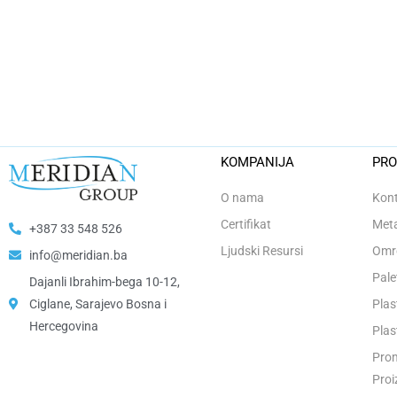
KOMPANIJA
PRO
O nama
Kont
Certifikat
Meta
+387 33 548 526
Ljudski Resursi
Omro
info@meridian.ba
Pale
Dajanli Ibrahim-bega 10-12,
Ciglane, Sarajevo Bosna i
Plas
Hercegovina​
Plas
Prom
Proi