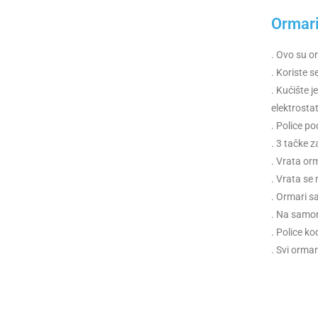
Ormari
. Ovo su or
. Koriste s
. Kućište j
elektrost
. Police po
. 3 tačke z
. Vrata orm
. Vrata se
. Ormari s
. Na samom
. Police ko
. Svi orma