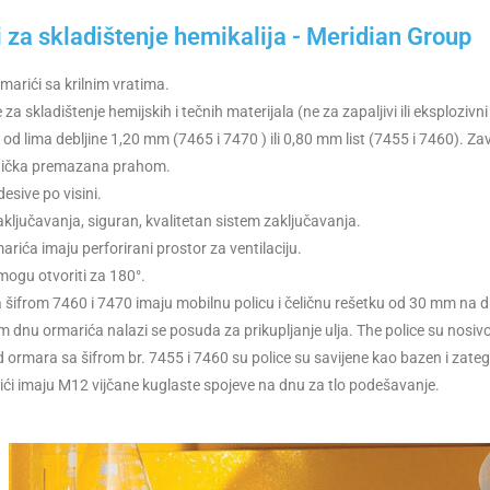
 za skladištenje hemikalija - Meridian Group
marići sa krilnim vratima.
e za skladištenje hemijskih i tečnih materijala (ne za zapaljivi ili eksplozivni
e od lima debljine 1,20 mm (7465 i 7470 ) ili 0,80 mm list (7455 i 7460). Za
atička premazana prahom.
desive po visini.
aključavanja, siguran, kvalitetan sistem zaključavanja.
arića imaju perforirani prostor za ventilaciju.
 mogu otvoriti za 180°.
a šifrom 7460 i 7470 imaju mobilnu policu i čeličnu rešetku od 30 mm na 
 dnu ormarića nalazi se posuda za prikupljanje ulja. The police su nosivo
d ormara sa šifrom br. 7455 i 7460 su police su savijene kao bazen i zateg
rići imaju M12 vijčane kuglaste spojeve na dnu za tlo podešavanje.