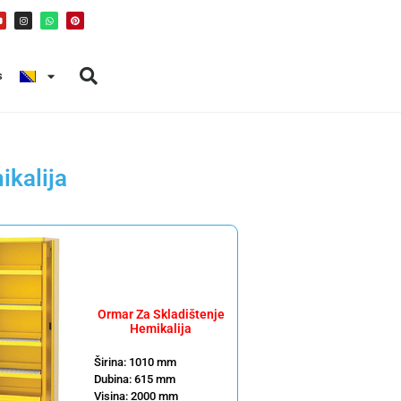
s
ikalija
Ormar Za Skladištenje
Hemikalija
Širina: 1010 mm
Dubina: 615 mm
Visina: 2000 mm