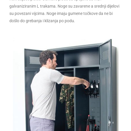
galvaniziranim L trakama. Noge su zavarene a srednji dijelovi
su povezani vijcima. Noge imaju gumene točkove da ne bi
došlo do grebanja i klizanja po podu.