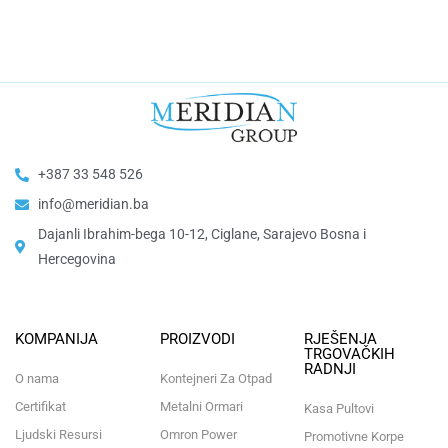
+387 33 548 526
info@meridian.ba
Dajanli Ibrahim-bega 10-12, Ciglane, Sarajevo Bosna i
Hercegovina​
KOMPANIJA
PROIZVODI
RJEŠENJA
TRGOVAČKIH
RADNJI
O nama
Kontejneri Za Otpad
Certifikat
Metalni Ormari
Kasa Pultovi
Ljudski Resursi
Omron Power
Promotivne Korpe