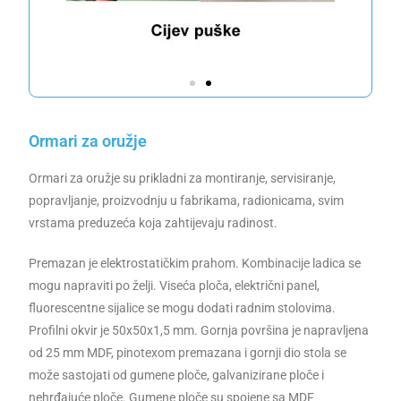
Ormari za oružje
Ormari za oružje su prikladni za montiranje, servisiranje,
popravljanje, proizvodnju u fabrikama, radionicama, svim
vrstama preduzeća koja zahtijevaju radinost.
Premazan je elektrostatičkim prahom. Kombinacije ladica se
mogu napraviti po želji. Viseća ploča, električni panel,
fluorescentne sijalice se mogu dodati radnim stolovima.
Profilni okvir je 50x50x1,5 mm. Gornja površina je napravljena
od 25 mm MDF, pinotexom premazana i gornji dio stola se
može sastojati od gumene ploče, galvanizirane ploče i
nehrđajuće ploče. Gumene ploče su spojene sa MDF