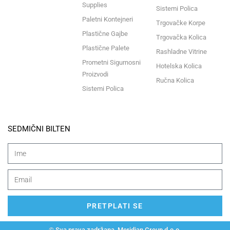
Supplies
Sistemi Polica
Paletni Kontejneri
Trgovačke Korpe
Plastične Gajbe
Trgovačka Kolica
Plastične Palete
Rashladne Vitrine
Prometni Sigurnosni
Hotelska Kolica
Proizvodi
Ručna Kolica
Sistemi Polica
SEDMIČNI BILTEN
PRETPLATI SE
© Sva prava zadržana, Meridian Group d.o.o.