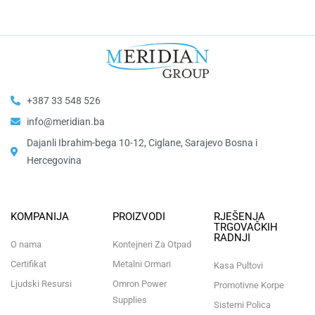
+387 33 548 526
info@meridian.ba
Dajanli Ibrahim-bega 10-12, Ciglane, Sarajevo Bosna i
Hercegovina​
KOMPANIJA
PROIZVODI
RJEŠENJA
TRGOVAČKIH
RADNJI
O nama
Kontejneri Za Otpad
Certifikat
Metalni Ormari
Kasa Pultovi
Ljudski Resursi
Omron Power
Promotivne Korpe
Supplies
Sistemi Polica