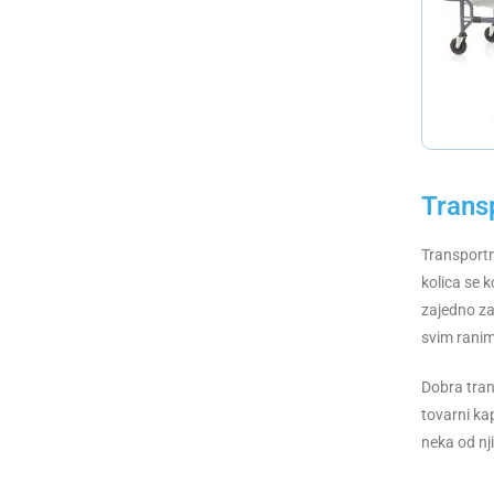
Trans
Transportn
kolica se 
zajedno za
svim ranim
Dobra tran
tovarni ka
neka od nj