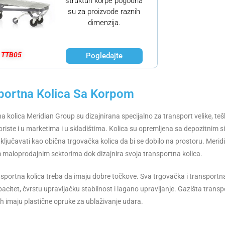
strukturi korpe pogodna
su za proizvode raznih
dimenzija.
TTB05
Pogledajte
portna Kolica​ Sa Korpom
a kolica Meridian Group su dizajnirana specijalno za transport velike, te
koriste i u marketima i u skladištima. Kolica su opremljena sa depozitnim
ključavati kao obična trgovačka kolica da bi se dobilo na prostoru. Meri
 maloprodajnim sektorima dok dizajnira svoja transportna kolica.
sportna kolica treba da imaju dobre točkove. Sva trgovačka i transportn
pacitet, čvrstu upravljačku stabilnost i lagano upravljanje. Gazišta trans
ih imaju plastične opruke za ublaživanje udara.