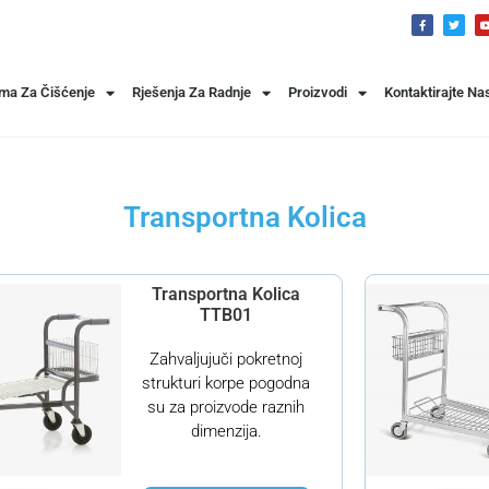
ema Za Čišćenje
Rješenja Za Radnje
Proizvodi
Kontaktirajte Na
Transportna Kolica
Transportna Kolica
TTB01
Zahvaljujuči pokretnoj
strukturi korpe pogodna
su za proizvode raznih
dimenzija.