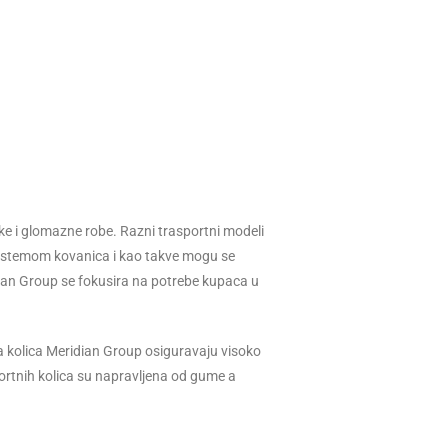
ške i glomazne robe. Razni trasportni modeli
 sistemom kovanica i kao takve mogu se
dian Group se fokusira na potrebe kupaca u
a kolica Meridian Group osiguravaju visoko
portnih kolica su napravljena od gume a