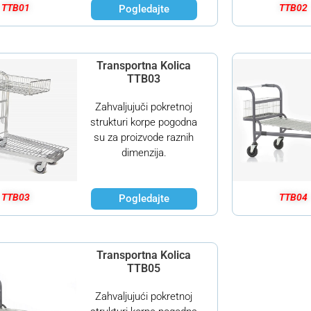
TTB01
TTB02
Pogledajte
Transportna Kolica
TTB03
Zahvaljujuči pokretnoj
strukturi korpe pogodna
su za proizvode raznih
dimenzija.
TTB03
TTB04
Pogledajte
Transportna Kolica
TTB05
Zahvaljujući pokretnoj