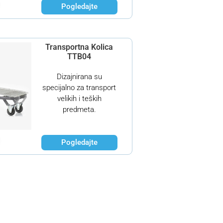
Pogledajte
Transportna Kolica
TTB04
Dizajnirana su
specijalno za transport
velikih i teških
predmeta.
Pogledajte