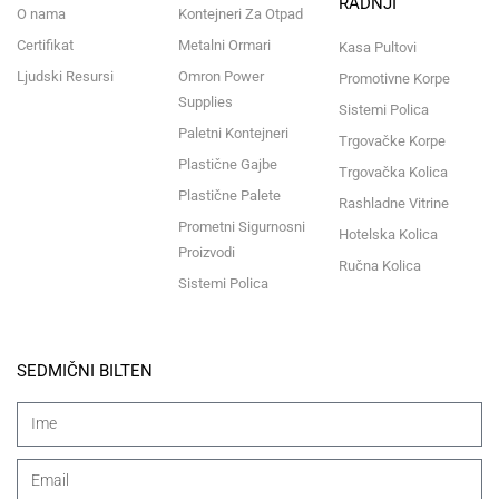
RADNJI
O nama
Kontejneri Za Otpad
Certifikat
Metalni Ormari
Kasa Pultovi
Ljudski Resursi
Omron Power
Promotivne Korpe
Supplies
Sistemi Polica
Paletni Kontejneri
Trgovačke Korpe
Plastične Gajbe
Trgovačka Kolica
Plastične Palete
Rashladne Vitrine
Prometni Sigurnosni
Hotelska Kolica
Proizvodi
Ručna Kolica
Sistemi Polica
SEDMIČNI BILTEN