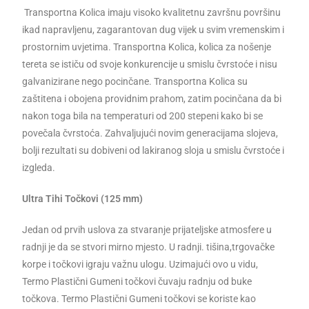
Transportna Kolica imaju visoko kvalitetnu završnu površinu
ikad napravljenu, zagarantovan dug vijek u svim vremenskim i
prostornim uvjetima. Transportna Kolica, kolica za nošenje
tereta se ističu od svoje konkurencije u smislu čvrstoće i nisu
galvanizirane nego pocinčane. Transportna Kolica su
zaštitena i obojena providnim prahom, zatim pocinčana da bi
nakon toga bila na temperaturi od 200 stepeni kako bi se
povečala čvrstoća. Zahvaljujući novim generacijama slojeva,
bolji rezultati su dobiveni od lakiranog sloja u smislu čvrstoće i
izgleda.
Ultra Tihi Točkovi (125 mm)
Jedan od prvih uslova za stvaranje prijateljske atmosfere u
radnji je da se stvori mirno mjesto. U radnji. tišina,trgovačke
korpe i točkovi igraju važnu ulogu. Uzimajući ovo u vidu,
Termo Plastični Gumeni točkovi čuvaju radnju od buke
točkova. Termo Plastični Gumeni točkovi se koriste kao