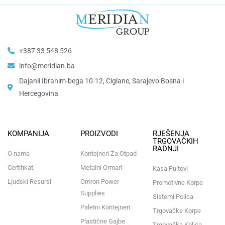
+387 33 548 526
info@meridian.ba
Dajanli Ibrahim-bega 10-12, Ciglane, Sarajevo Bosna i
Hercegovina​
KOMPANIJA
PROIZVODI
RJEŠENJA
TRGOVAČKIH
RADNJI
O nama
Kontejneri Za Otpad
Certifikat
Metalni Ormari
Kasa Pultovi
Ljudski Resursi
Omron Power
Promotivne Korpe
Supplies
Sistemi Polica
Paletni Kontejneri
Trgovačke Korpe
Plastične Gajbe
Trgovačka Kolica