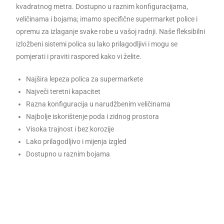
kvadratnog metra. Dostupno u raznim konfiguracijama,
veličinama i bojama; imamo specifične supermarket police i
opremu za izlaganje svake robe u vašoj radnji. Naše fleksibilni
izložbeni sistemi polica su lako prilagodljivi i mogu se
pomjerati i praviti raspored kako vi želite.
Najšira lepeza polica za supermarkete
Največi teretni kapacitet
Razna konfiguracija u narudžbenim veličinama
Najbolje iskorištenje poda i zidnog prostora
Visoka trajnost i bez korozije
Lako prilagodljivo i mijenja izgled
Dostupno u raznim bojama