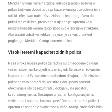
Meridian Group metalna zidna jedinica je jedan sistemski
prikaz koji vam dopušta da prikažete vaše proizvode na jedan
stilski i efektivan način. Ova zidna polica omogučava da
prikažete veliki broj proizvoda a ujedno je i oprema koju
možete koristiti veoma dugo zbog svoje izdržljive strukture.
Ako tražite izdržljivo i efikasno rješenje za vaš proizvod
pogledajte Meridian Group sisteme polica.
Visoki teretni kapacitet zidnih polica
Naša široka lepeza polica za radnje su prilagođene da daju
vašem supermarketu jedinstven izgled. Sa visokim tovarnim
kapacitetom i Evropskim standardom dizajna, naše izložbene
police će vam pomoći da koristite zidni i podni prostor
efektivnije a što će rezultirati u dobijanju na prostoru
kvadratnog metra. Dostupno u raznim konfiguracijama,
veličinama i bojama; imamo specifične supermarket police i
opremu za izlaganje svake robe u vašoj radnji. Naše fleksibilni