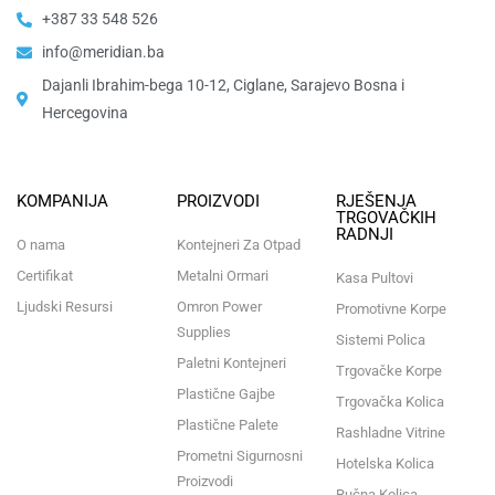
+387 33 548 526
info@meridian.ba
Dajanli Ibrahim-bega 10-12, Ciglane, Sarajevo Bosna i
Hercegovina​
KOMPANIJA
PROIZVODI
RJEŠENJA
TRGOVAČKIH
RADNJI
O nama
Kontejneri Za Otpad
Certifikat
Metalni Ormari
Kasa Pultovi
Ljudski Resursi
Omron Power
Promotivne Korpe
Supplies
Sistemi Polica
Paletni Kontejneri
Trgovačke Korpe
Plastične Gajbe
Trgovačka Kolica
Plastične Palete
Rashladne Vitrine
Prometni Sigurnosni
Hotelska Kolica
Proizvodi
Ručna Kolica