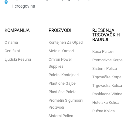
Hercegovina​
KOMPANIJA
PROIZVODI
RJEŠENJA
TRGOVAČKIH
RADNJI
O nama
Kontejneri Za Otpad
Certifikat
Metalni Ormari
Kasa Pultovi
Ljudski Resursi
Omron Power
Promotivne Korpe
Supplies
Sistemi Polica
Paletni Kontejneri
Trgovačke Korpe
Plastične Gajbe
Trgovačka Kolica
Plastične Palete
Rashladne Vitrine
Prometni Sigurnosni
Hotelska Kolica
Proizvodi
Ručna Kolica
Sistemi Polica