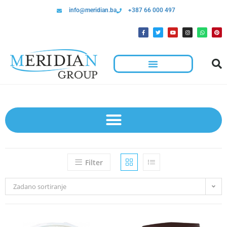
info@meridian.ba
+387 66 000 497
Hotelska Kolica I Oprema Za Čišćenje
Filter
Zadano sortiranje