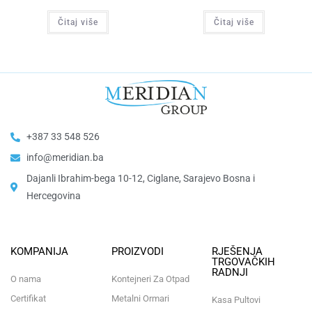
Čitaj više
Čitaj više
+387 33 548 526
info@meridian.ba
Dajanli Ibrahim-bega 10-12, Ciglane, Sarajevo Bosna i
Hercegovina​
KOMPANIJA
PROIZVODI
RJEŠENJA
TRGOVAČKIH
RADNJI
O nama
Kontejneri Za Otpad
Certifikat
Metalni Ormari
Kasa Pultovi