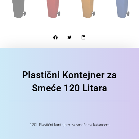
Plastični Kontejner za
Smeće 120 Litara
120L Plastični kontejner za smeće sa katancem