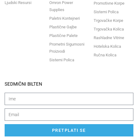
Ljudski Resursi
Omron Power
Promotivne Korpe
Supplies
Sistemi Polica
Paletni Kontejneri
Trgovačke Korpe
Plastične Gajbe
Trgovačka Kolica
Plastične Palete
Rashladne Vitrine
Prometni Sigurnosni
Hotelska Kolica
Proizvodi
Ručna Kolica
Sistemi Polica
SEDMIČNI BILTEN
PRETPLATI SE