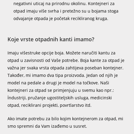
negativni uticaj na prirodnu okolinu. Kontejneri za
otpad imaju više svrha i pretežno su u bojama stoga
odvajanje otpada je početak recikliranog kruga.
Koje vrste otpadnih kanti imamo?
Imaju višestruke opcije boja. Možete naručiti kantu za
otpad u zavisnosti od Vaše potrebe. Boja kante za otpad je
važna jer svaka vrsta otpada zahtijeva poseban kontejner.
Također, mi imamo dva tipa proizvoda. Jedan od njih je
model na pedale a drugi je model na točkove. Naši
kontejneri za otpad se primjenjuju u svemu kao npr.:
İndustriji, pružanje ugostiteljskih usluga, medicinski
otpad, reciklirani projekti, povrtlarstvo itd.
Ako imate potrebu za bilo kojim kontejnerom za otpad, mi
smo spremni da Vam izađemo u susret.