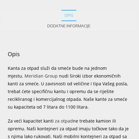
OPIS
DODATNE INFORMACIJE
Opis
Kanta za otpad služi da smeće bude na jednom
mjestu.
Meridian Group
nudi široki izbor ekonomičnih
kanti za smeće. U zavisnosti od veličine i tipa Vašeg posla,
trebat ćete specifičnu kantu i opremu da se riješite
recikliranog i komercijalnog otpada. Naše kante za smeće
su kapaciteta od 7 litara do 1100 litara.
Za veći kapacitet kanti
za otpad
ne trebate kamion ili
opremu. Naši kontejneri za otpad imaju točkove tako da je
s njima lako rukovati. Naši mobilni kontejneri za otpad sa