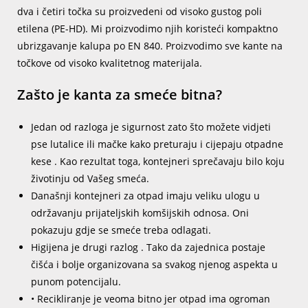
dva i četiri točka su proizvedeni od visoko gustog poli
etilena (PE-HD). Mi proizvodimo njih koristeći kompaktno
ubrizgavanje kalupa po EN 840. Proizvodimo sve kante na
točkove od visoko kvalitetnog materijala.
Zašto je kanta za smeće bitna?
Jedan od razloga je sigurnost zato što možete vidjeti
pse lutalice ili mačke kako preturaju i cijepaju otpadne
kese . Kao rezultat toga, kontejneri sprečavaju bilo koju
životinju od Vašeg smeća.
Današnji kontejneri za otpad imaju veliku ulogu u
održavanju prijateljskih komšijskih odnosa. Oni
pokazuju gdje se smeće treba odlagati.
Higijena je drugi razlog . Tako da zajednica postaje
čišća i bolje organizovana sa svakog njenog aspekta u
punom potencijalu.
• Recikliranje je veoma bitno jer otpad ima ogroman