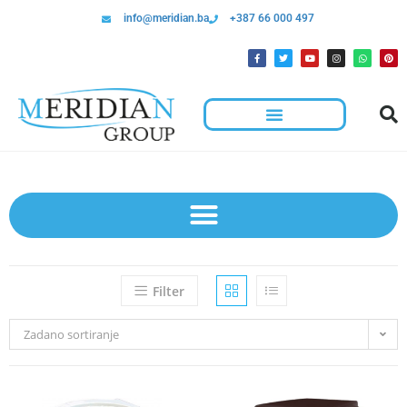
info@meridian.ba
+387 66 000 497
Hotelska Kolica I Oprema Za Čišćenje
Filter
Zadano sortiranje