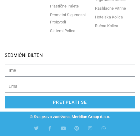
Plastične Palete
Rashladne Vitrine
Prometni Sigurnosni
Hotelska Kolica
Proizvodi
Ručna Kolica
Sistemi Polica
SEDMIČNI BILTEN
PRETPLATI SE
© Sva prava zadržana, Meridian Group d.o.o.