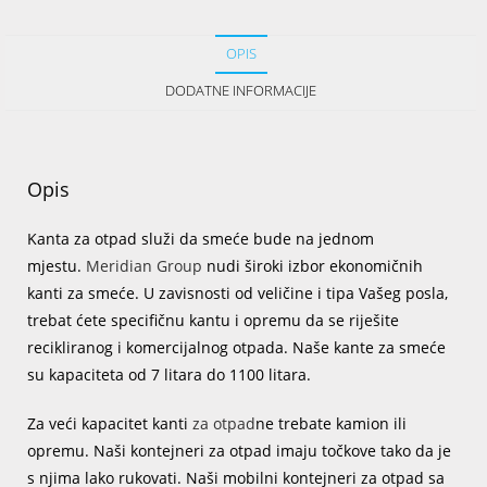
OPIS
DODATNE INFORMACIJE
Opis
Kanta za otpad služi da smeće bude na jednom
mjestu.
Meridian Group
nudi široki izbor ekonomičnih
kanti za smeće. U zavisnosti od veličine i tipa Vašeg posla,
trebat ćete specifičnu kantu i opremu da se riješite
recikliranog i komercijalnog otpada. Naše kante za smeće
su kapaciteta od 7 litara do 1100 litara.
Za veći kapacitet kanti
za otpad
ne trebate kamion ili
opremu. Naši kontejneri za otpad imaju točkove tako da je
s njima lako rukovati. Naši mobilni kontejneri za otpad sa