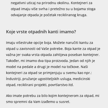
negativni uticaj na prirodnu okolinu. Kontejneri za
otpad imaju više svrha i pretežno su u bojama stoga
odvajanje otpada je početak recikliranog kruga.
Koje vrste otpadnih kanti imamo?
Imaju višestruke opcije boja. Možete naručiti kantu za
otpad u zavisnosti od Vaše potrebe. Boja kante za otpad je
važna jer svaka vrsta otpada zahtijeva poseban kontejner.
Također, mi imamo dva tipa proizvoda. Jedan od njih je
model na pedale a drugi je model na točkove. Naši
kontejneri za otpad se primjenjuju u svemu kao npr.:
İndustriji, pružanje ugostiteljskih usluga, medicinski
otpad, reciklirani projekti, povrtlarstvo itd.
Ako imate potrebu za bilo kojim kontejnerom za otpad, mi
smo spremni da Vam izađemo u susret.