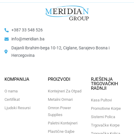
+387 33 548 526
info@meridian.ba
Dajanli Ibrahim-bega 10-12, Ciglane, Sarajevo Bosna i
Hercegovina​
KOMPANIJA
PROIZVODI
RJEŠENJA
TRGOVAČKIH
RADNJI
O nama
Kontejneri Za Otpad
Certifikat
Metalni Ormari
Kasa Pultovi
Ljudski Resursi
Omron Power
Promotivne Korpe
Supplies
Sistemi Polica
Paletni Kontejneri
Trgovačke Korpe
Plastične Gajbe
Trgovačka Kolica