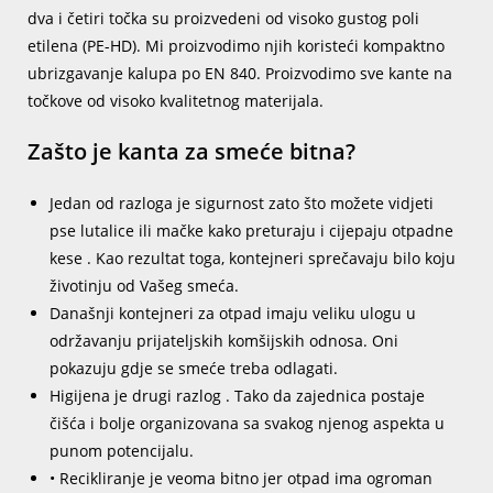
dva i četiri točka su proizvedeni od visoko gustog poli
etilena (PE-HD). Mi proizvodimo njih koristeći kompaktno
ubrizgavanje kalupa po EN 840. Proizvodimo sve kante na
točkove od visoko kvalitetnog materijala.
Zašto je kanta za smeće bitna?
Jedan od razloga je sigurnost zato što možete vidjeti
pse lutalice ili mačke kako preturaju i cijepaju otpadne
kese . Kao rezultat toga, kontejneri sprečavaju bilo koju
životinju od Vašeg smeća.
Današnji kontejneri za otpad imaju veliku ulogu u
održavanju prijateljskih komšijskih odnosa. Oni
pokazuju gdje se smeće treba odlagati.
Higijena je drugi razlog . Tako da zajednica postaje
čišća i bolje organizovana sa svakog njenog aspekta u
punom potencijalu.
• Recikliranje je veoma bitno jer otpad ima ogroman