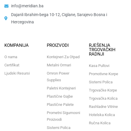
info@meridian.ba
Dajanli Ibrahim-bega 10-12, Ciglane, Sarajevo Bosna i
Hercegovina​
KOMPANIJA
PROIZVODI
RJEŠENJA
TRGOVAČKIH
RADNJI
O nama
Kontejneri Za Otpad
Certifikat
Metalni Ormari
Kasa Pultovi
Ljudski Resursi
Omron Power
Promotivne Korpe
Supplies
Sistemi Polica
Paletni Kontejneri
Trgovačke Korpe
Plastične Gajbe
Trgovačka Kolica
Plastične Palete
Rashladne Vitrine
Prometni Sigurnosni
Hotelska Kolica
Proizvodi
Ručna Kolica
Sistemi Polica