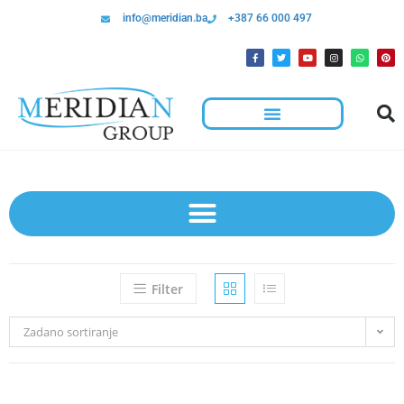
info@meridian.ba
+387 66 000 497
Hotelska Kolica I Oprema Za Čišćenje
Filter
Zadano sortiranje