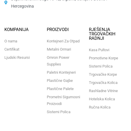
Hercegovina​
KOMPANIJA
PROIZVODI
RJEŠENJA
TRGOVAČKIH
RADNJI
O nama
Kontejneri Za Otpad
Certifikat
Metalni Ormari
Kasa Pultovi
Ljudski Resursi
Omron Power
Promotivne Korpe
Supplies
Sistemi Polica
Paletni Kontejneri
Trgovačke Korpe
Plastične Gajbe
Trgovačka Kolica
Plastične Palete
Rashladne Vitrine
Prometni Sigurnosni
Hotelska Kolica
Proizvodi
Ručna Kolica
Sistemi Polica