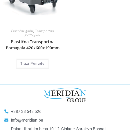
Plastične gajbe
,
Transportna
pomagala
Plastična Transportna
Pomagala 420x600x190mm
Traži Ponudu
+387 33 548 526
info@meridian.ba
Dajanli Ibrahim-bega 10-12, Ciglane, Sarajevo Bosna i