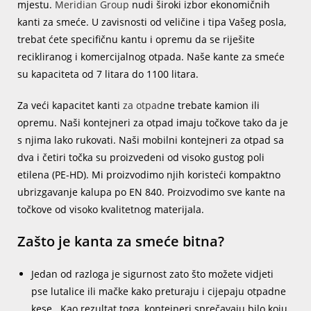
mjestu.
Meridian Group
nudi široki izbor ekonomičnih
kanti za smeće. U zavisnosti od veličine i tipa Vašeg posla,
trebat ćete specifičnu kantu i opremu da se riješite
recikliranog i komercijalnog otpada. Naše kante za smeće
su kapaciteta od 7 litara do 1100 litara.
Za veći kapacitet kanti
za otpad
ne trebate kamion ili
opremu. Naši kontejneri za otpad imaju točkove tako da je
s njima lako rukovati. Naši mobilni kontejneri za otpad sa
dva i četiri točka su proizvedeni od visoko gustog poli
etilena (PE-HD). Mi proizvodimo njih koristeći kompaktno
ubrizgavanje kalupa po EN 840. Proizvodimo sve kante na
točkove od visoko kvalitetnog materijala.
Zašto je kanta za smeće bitna?
Jedan od razloga je sigurnost zato što možete vidjeti
pse lutalice ili mačke kako preturaju i cijepaju otpadne
kese . Kao rezultat toga, kontejneri sprečavaju bilo koju