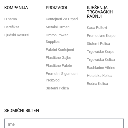
KOMPANIJA
PROIZVODI
RJEŠENJA
TRGOVAČKIH
RADNJI
O nama
Kontejneri Za Otpad
Certifikat
Metalni Ormari
Kasa Pultovi
Ljudski Resursi
Omron Power
Promotivne Korpe
Supplies
Sistemi Polica
Paletni Kontejneri
Trgovačke Korpe
Plastične Gajbe
Trgovačka Kolica
Plastične Palete
Rashladne Vitrine
Prometni Sigurnosni
Hotelska Kolica
Proizvodi
Ručna Kolica
Sistemi Polica
SEDMIČNI BILTEN