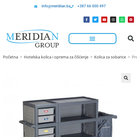
info@meridian.ba
+387 66 000 497
Hotelska Kolica I Oprema Za Čišćenje
Početna
>
Hotelska kolica i oprema za čišćenje
>
Kolica za sobarice
>
Pr
🔍