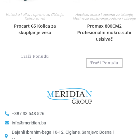
Hotelska kolica i oprema za čišćenje
,
Hotelska kolica i oprema za čišćenje
,
Kolica za veš
Mašine za održavanje podova i čišćenje
Procart 65 Kolica za
Promax 800CM2
skupljanje veša
Profesionalni mokro-suhi
usisivač
Traži Ponudu
Traži Ponudu
+387 33 548 526
info@meridian.ba
Dajanli Ibrahim-bega 10-12, Ciglane, Sarajevo Bosna i