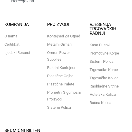
Hercegovina​
KOMPANIJA
PROIZVODI
RJEŠENJA
TRGOVAČKIH
RADNJI
O nama
Kontejneri Za Otpad
Certifikat
Metalni Ormari
Kasa Pultovi
Ljudski Resursi
Omron Power
Promotivne Korpe
Supplies
Sistemi Polica
Paletni Kontejneri
Trgovačke Korpe
Plastične Gajbe
Trgovačka Kolica
Plastične Palete
Rashladne Vitrine
Prometni Sigurnosni
Hotelska Kolica
Proizvodi
Ručna Kolica
Sistemi Polica
SEDMIČNI BILTEN