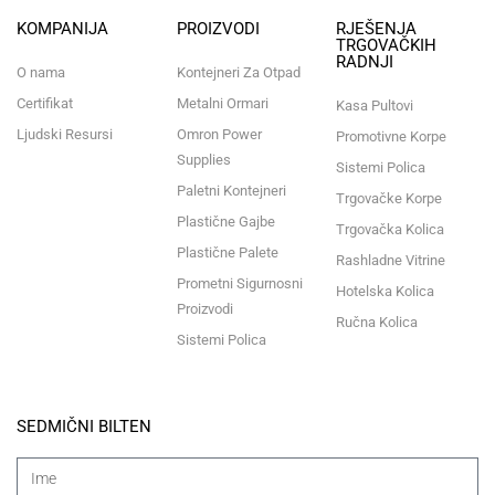
KOMPANIJA
PROIZVODI
RJEŠENJA
TRGOVAČKIH
RADNJI
O nama
Kontejneri Za Otpad
Certifikat
Metalni Ormari
Kasa Pultovi
Ljudski Resursi
Omron Power
Promotivne Korpe
Supplies
Sistemi Polica
Paletni Kontejneri
Trgovačke Korpe
Plastične Gajbe
Trgovačka Kolica
Plastične Palete
Rashladne Vitrine
Prometni Sigurnosni
Hotelska Kolica
Proizvodi
Ručna Kolica
Sistemi Polica
SEDMIČNI BILTEN