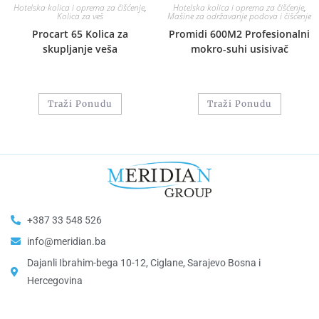
Hotelska kolica i oprema za čišćenje
,
Hotelska kolica i oprema za čišćenje
,
Kolica za veš
Mašine za održavanje podova i čišćenje
Procart 65 Kolica za
Promidi 600M2 Profesionalni
skupljanje veša
mokro-suhi usisivač
Traži Ponudu
Traži Ponudu
+387 33 548 526
info@meridian.ba
Dajanli Ibrahim-bega 10-12, Ciglane, Sarajevo Bosna i
Hercegovina​