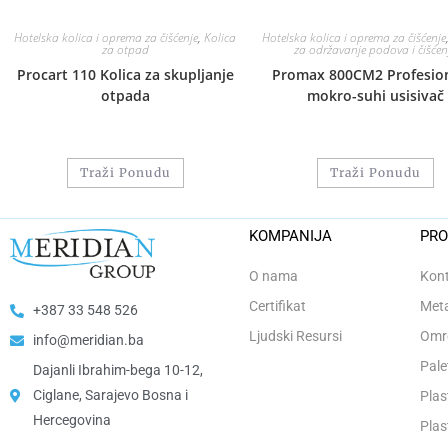
Hotelska kolica i oprema za čišćenje
,
Kolica
Hotelska kolica i oprema za čišćenje
za otpad
za održavanje podova i čišćen
Procart 110 Kolica za skupljanje
Promax 800CM2 Profesion
otpada
mokro-suhi usisivač
Traži Ponudu
Traži Ponudu
KOMPANIJA
PRO
O nama
Kont
Certifikat
Meta
+387 33 548 526
Ljudski Resursi
Omro
info@meridian.ba
Pale
Dajanli Ibrahim-bega 10-12,
Ciglane, Sarajevo Bosna i
Plas
Hercegovina​
Plas