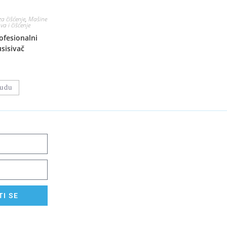
a čišćenje
,
Mašine
a i čišćenje
ofesionalni
sisivač
nudu
I SE