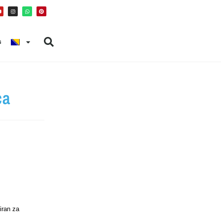
s
ca
iran za