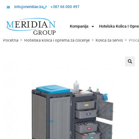
info@meridian.ba
+387 66 000 497
Kompanija
Hotelska Kolica I Opr
Početna
>
Hotelska kolica i oprema za čišćenje
>
Kolica za servis
>
Proca