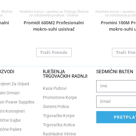
,
Mašine
Hotelska kolica i oprema za čišćenje
,
Mašine
Hotelska kolica i oprema z
je
za održavanje podova i čišćenje
za održavanje podov
alni
Promidi 600M2 Profesionalni
Promini 100M Pr
mokro-suhi usisivač
mokro-suhi u
Traži Ponudu
Traži Po
IZVODI
RJEŠENJA
SEDMIČNI BILTEN
TRGOVAČKIH RADNJI
ejneri Za Otpad
Kasa Pultovi
lni Ormari
Promotivne Korpe
n Power Supplies
Sistemi Polica
tni Kontejneri
Trgovačke Korpe
PRETPLAT
tične Gajbe
Trgovačka Kolica
tične Palete
Rashladne Vitrine