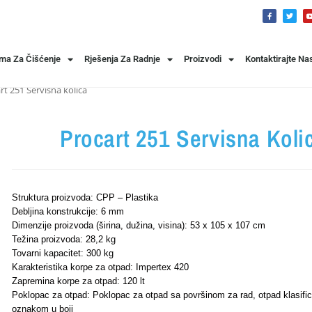
ema Za Čišćenje
Rješenja Za Radnje
Proizvodi
Kontaktirajte Na
rt 251 Servisna kolica
Procart 251 Servisna Koli
Struktura proizvoda: CPP – Plastika
Debljina konstrukcije: 6 mm
Dimenzije proizvoda (širina, dužina, visina): 53 x 105 x 107 cm
Težina proizvoda: 28,2 kg
Tovarni kapacitet: 300 kg
Karakteristika korpe za otpad: Impertex 420
Zapremina korpe za otpad: 120 lt
Poklopac za otpad: Poklopac za otpad sa površinom za rad, otpad klasific
oznakom u boji