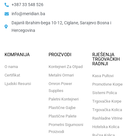
+387 33 548 526
info@meridian.ba
Dajanli Ibrahim-bega 10-12, Ciglane, Sarajevo Bosna i
Hercegovina​
KOMPANIJA
PROIZVODI
RJEŠENJA
TRGOVAČKIH
RADNJI
O nama
Kontejneri Za Otpad
Certifikat
Metalni Ormari
Kasa Pultovi
Ljudski Resursi
Omron Power
Promotivne Korpe
Supplies
Sistemi Polica
Paletni Kontejneri
Trgovačke Korpe
Plastične Gajbe
Trgovačka Kolica
Plastične Palete
Rashladne Vitrine
Prometni Sigurnosni
Hotelska Kolica
Proizvodi
Ručna Kolica