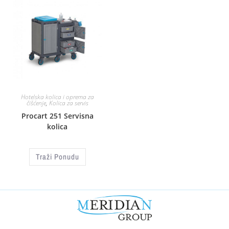
Hotelska kolica i oprema za
čišćenje
,
Kolica za servis
Procart 251 Servisna
kolica
Traži Ponudu