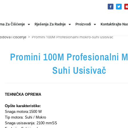
ema Za Čišćenje
Rješenja Za Radnje
Proizvodi
Kontaktirajte Na
odova i čišćenje
>
Promini 100M Profesionalni mokro-suhi usisivač
Promini 100M Profesionalni M
Suhi Usisivač
TEHNIČKA OPREMA
Opšte karakteristike:
Snaga motora:1500 W
Tip motora: Suhi / Mokro
Snaga usisavanja: 2100 mmSS