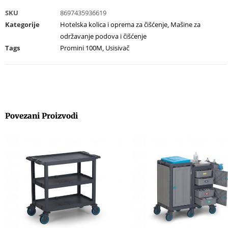
SKU
8697435936619
Kategorije
Hotelska kolica i oprema za čišćenje
,
Mašine za
održavanje podova i čišćenje
Tags
Promini 100M
,
Usisivač
Povezani Proizvodi