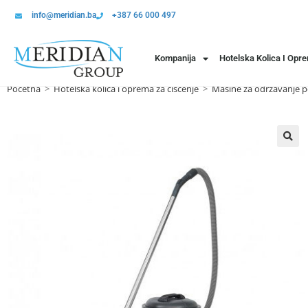
info@meridian.ba
+387 66 000 497
Kompanija
Hotelska Kolica I Opr
Početna
>
Hotelska kolica i oprema za čišćenje
>
Mašine za održavanje p