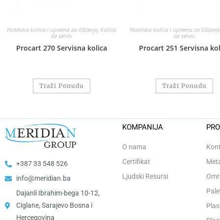
Hotelska kolica i oprema za čišćenje
,
Kolica
Hotelska kolica i oprema za čišćenje
za servis
za servis
Procart 270 Servisna kolica
Procart 251 Servisna kol
Traži Ponudu
Traži Ponudu
KOMPANIJA
PRO
O nama
Kont
Certifikat
Meta
+387 33 548 526
Ljudski Resursi
Omro
info@meridian.ba
Pale
Dajanli Ibrahim-bega 10-12,
Ciglane, Sarajevo Bosna i
Plas
Hercegovina​