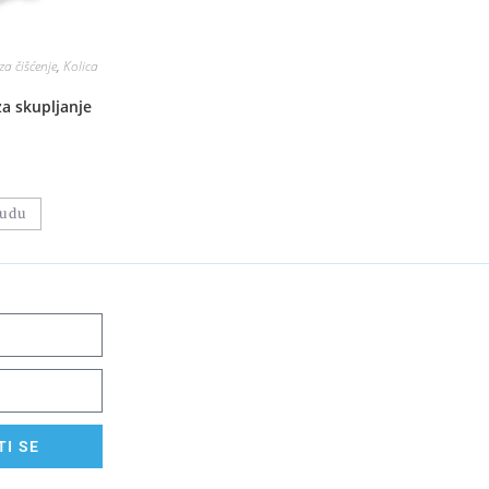
za čišćenje
,
Kolica
za skupljanje
nudu
I SE