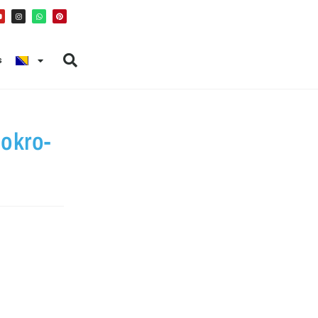
s
okro-