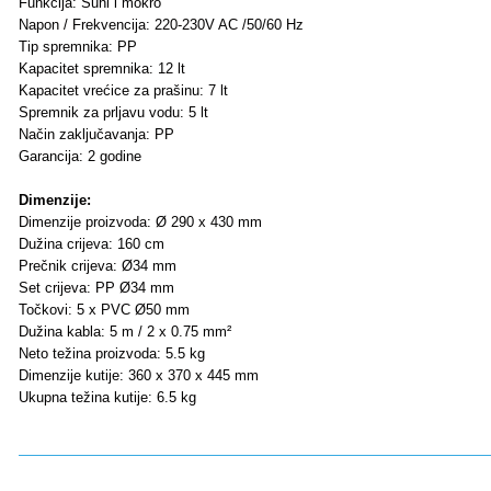
Funkcija: Suhi i mokro
Napon / Frekvencija: 220-230V AC /50/60 Hz
Tip spremnika: PP
Kapacitet spremnika: 12 lt
Kapacitet vrećice za prašinu: 7 lt
Spremnik za prljavu vodu: 5 lt
Način zaključavanja: PP
Garancija: 2 godine
Dimenzije:
Dimenzije proizvoda: Ø 290 x 430 mm
Dužina crijeva: 160 cm
Prečnik crijeva: Ø34 mm
Set crijeva: PP Ø34 mm
Točkovi: 5 x PVC Ø50 mm
Dužina kabla: 5 m / 2 x 0.75 mm²
Neto težina proizvoda: 5.5 kg
Dimenzije kutije: 360 x 370 x 445 mm
Ukupna težina kutije: 6.5 kg