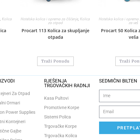
,
Kolica
Hotelska kolica i oprema za čišćenje
,
Kolica
Hotelska kolica i oprema 
za otpad
za veš
ica
Procart 113 Kolica za skupljanje
Procart 50 Kolica 
otpada
veša
Traži Ponudu
Traži Po
IZVODI
RJEŠENJA
SEDMIČNI BILTEN
TRGOVAČKIH RADNJI
ejneri Za Otpad
Kasa Pultovi
lni Ormari
Promotivne Korpe
n Power Supplies
Sistemi Polica
tni Kontejneri
Trgovačke Korpe
PRETPLAT
tične Gajbe
Trgovačka Kolica