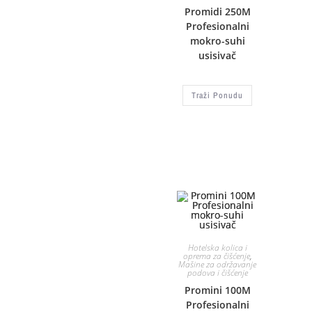
Promidi 250M
Profesionalni
mokro-suhi
usisivač
Traži Ponudu
Hotelska kolica i
oprema za čišćenje
,
Mašine za održavanje
podova i čišćenje
Promini 100M
Profesionalni