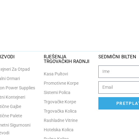
IZVODI
RJEŠENJA
SEDMIČNI BILTEN
TRGOVAČKIH RADNJI
ejneri Za Otpad
Kasa Pultovi
lni Ormari
Promotivne Korpe
n Power Supplies
Sistemi Polica
tni Kontejneri
Trgovačke Korpe
PRETPLAT
tične Gajbe
Trgovačka Kolica
tične Palete
Rashladne Vitrine
etni Sigurnosni
Hotelska Kolica
zvodi
Ručna Kolica