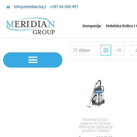
info@meridian.ba
+387 66 000 497
Kompanija
Hotelska Kolica I
Filter
Sistem polica | Sistema regala
Hotelska kolica i
oprema za čišćenje
,
Mašine za održavanje
podova i čišćenje