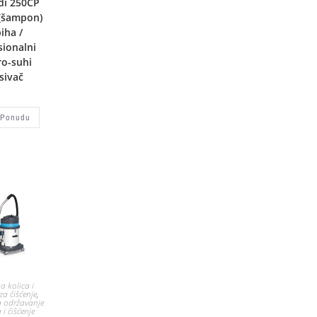
di 250CP
 (šampon)
iha /
sionalni
o-suhi
sivač
 Ponudu
a kolica i
a čišćenje
,
a održavanje
i čišćenje