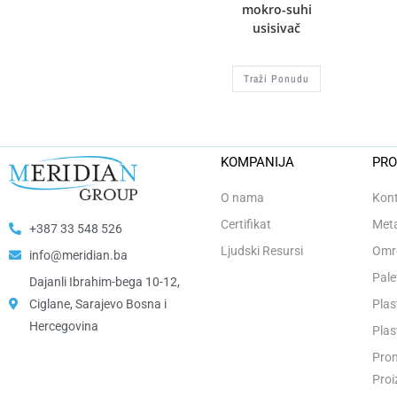
mokro-suhi
usisivač
Traži Ponudu
KOMPANIJA
PRO
O nama
Kont
Certifikat
Meta
+387 33 548 526
Ljudski Resursi
Omro
info@meridian.ba
Pale
Dajanli Ibrahim-bega 10-12,
Ciglane, Sarajevo Bosna i
Plas
Hercegovina​
Plas
Prom
Proi