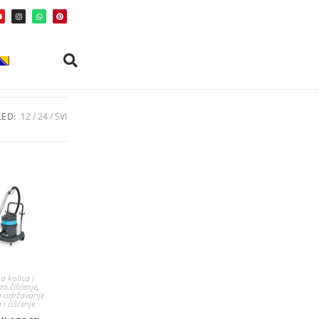
ED:
12
24
SVI
a kolica i
a čišćenje
,
a održavanje
i čišćenje