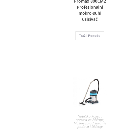
Promax 800CM2
Profesionalni
mokro-suhi
usisivač
Traži Ponudu
Hotelska kolica i
oprema za čišćenje
,
Mašine za održavanje
podova i čišćenje