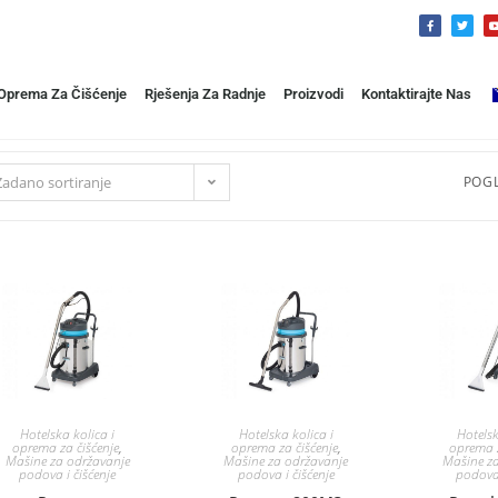
 Oprema Za Čišćenje
Rješenja Za Radnje
Proizvodi
Kontaktirajte Nas
Zadano sortiranje
POGL
Hotelska kolica i
Hotelska kolica i
Hotelsk
oprema za čišćenje
,
oprema za čišćenje
,
oprema z
Mašine za održavanje
Mašine za održavanje
Mašine z
podova i čišćenje
podova i čišćenje
podova 