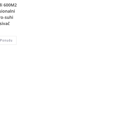
di 600M2
sionalni
o-suhi
sivač
 Ponudu