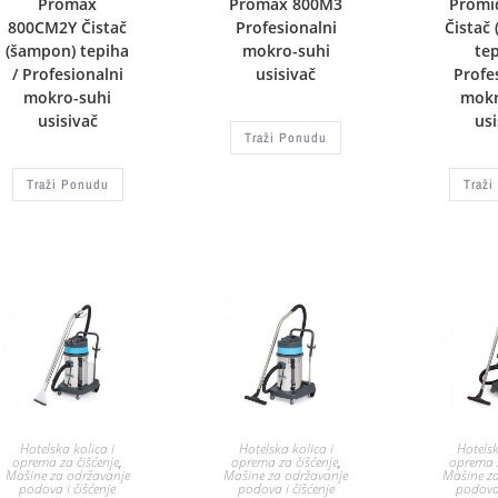
Promax
Promax 800M3
Promi
800CM2Y Čistač
Profesionalni
Čistač
(šampon) tepiha
mokro-suhi
tep
/ Profesionalni
usisivač
Profe
mokro-suhi
mokr
usisivač
usi
Traži Ponudu
Traži Ponudu
Traži
Hotelska kolica i
Hotelska kolica i
Hotelsk
oprema za čišćenje
,
oprema za čišćenje
,
oprema z
Mašine za održavanje
Mašine za održavanje
Mašine z
podova i čišćenje
podova i čišćenje
podova 