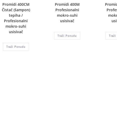
Promidi 400CM
Promidi 400M
Promi
Čistač (šampon)
Profesionalni
Profe
tepiha /
mokro-suhi
mokr
Profesionalni
usisivač
usi
mokro-suhi
usisivač
Traži Ponudu
Traži
Traži Ponudu