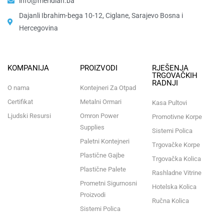
info@meridian.ba
Dajanli Ibrahim-bega 10-12, Ciglane, Sarajevo Bosna i
Hercegovina​
KOMPANIJA
PROIZVODI
RJEŠENJA
TRGOVAČKIH
RADNJI
O nama
Kontejneri Za Otpad
Certifikat
Metalni Ormari
Kasa Pultovi
Ljudski Resursi
Omron Power
Promotivne Korpe
Supplies
Sistemi Polica
Paletni Kontejneri
Trgovačke Korpe
Plastične Gajbe
Trgovačka Kolica
Plastične Palete
Rashladne Vitrine
Prometni Sigurnosni
Hotelska Kolica
Proizvodi
Ručna Kolica
Sistemi Polica