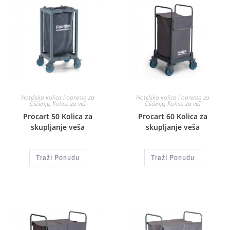
Hotelska kolica i oprema za
Hotelska kolica i oprema za
čišćenje
,
Kolica za veš
čišćenje
,
Kolica za veš
Procart 50 Kolica za
Procart 60 Kolica za
skupljanje veša
skupljanje veša
Traži Ponudu
Traži Ponudu