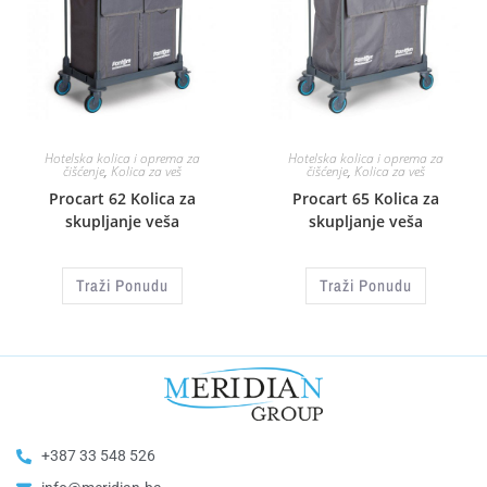
Hotelska kolica i oprema za
Hotelska kolica i oprema za
čišćenje
,
Kolica za veš
čišćenje
,
Kolica za veš
Procart 62 Kolica za
Procart 65 Kolica za
skupljanje veša
skupljanje veša
Traži Ponudu
Traži Ponudu
+387 33 548 526