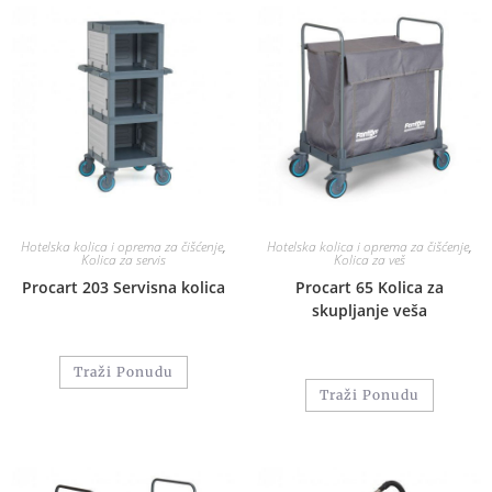
Hotelska kolica i oprema za čišćenje
,
Hotelska kolica i oprema za čišćenje
,
Kolica za servis
Kolica za veš
Procart 203 Servisna kolica
Procart 65 Kolica za
skupljanje veša
Traži Ponudu
Traži Ponudu