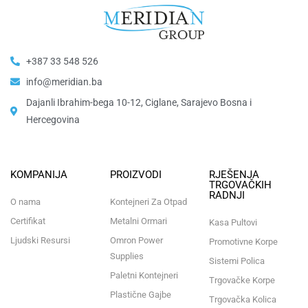
+387 33 548 526
info@meridian.ba
Dajanli Ibrahim-bega 10-12, Ciglane, Sarajevo Bosna i
Hercegovina​
KOMPANIJA
PROIZVODI
RJEŠENJA
TRGOVAČKIH
RADNJI
O nama
Kontejneri Za Otpad
Certifikat
Metalni Ormari
Kasa Pultovi
Ljudski Resursi
Omron Power
Promotivne Korpe
Supplies
Sistemi Polica
Paletni Kontejneri
Trgovačke Korpe
Plastične Gajbe
Trgovačka Kolica