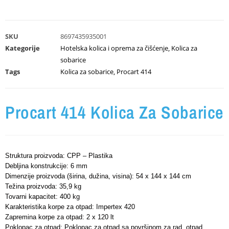
SKU
8697435935001
Kategorije
Hotelska kolica i oprema za čišćenje
,
Kolica za
sobarice
Tags
Kolica za sobarice
,
Procart 414
Procart 414 Kolica Za Sobarice
Struktura proizvoda: CPP – Plastika
Debljina konstrukcije: 6 mm
Dimenzije proizvoda (širina, dužina, visina): 54 x 144 x 144 cm
Težina proizvoda: 35,9 kg
Tovarni kapacitet: 400 kg
Karakteristika korpe za otpad: Impertex 420
Zapremina korpe za otpad: 2 x 120 lt
Poklopac za otpad: Poklopac za otpad sa površinom za rad, otpad