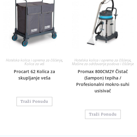
Hotelska kolica i oprema za čišćenje
,
Hotelska kolica i oprema za čišćenje
,
Kolica za veš
Mašine za održavanje podova i čišćenje
Procart 62 Kolica za
Promax 800CM2Y Čistač
skupljanje veša
(šampon) tepiha /
Profesionalni mokro-suhi
usisivač
Traži Ponudu
Traži Ponudu