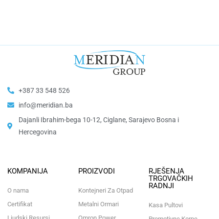
+387 33 548 526
info@meridian.ba
Dajanli Ibrahim-bega 10-12, Ciglane, Sarajevo Bosna i
Hercegovina​
KOMPANIJA
PROIZVODI
RJEŠENJA
TRGOVAČKIH
RADNJI
O nama
Kontejneri Za Otpad
Certifikat
Metalni Ormari
Kasa Pultovi
Ljudski Resursi
Omron Power
Promotivne Korpe