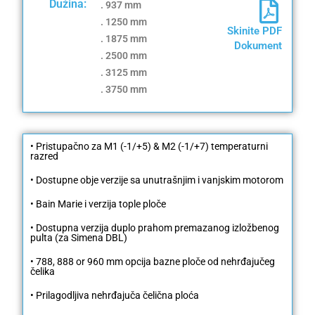
Dužina:
. 937 mm
. 1250 mm
Skinite PDF
. 1875 mm
Dokument
. ​​2500 mm
. ​​3125 mm
. 3750 mm
• Pristupačno za M1 (-1/+5) & M2 (-1/+7) temperaturni
razred
• Dostupne obje verzije sa unutrašnjim i vanjskim motorom
• Bain Marie i verzija tople ploče
• Dostupna verzija duplo prahom premazanog izložbenog
pulta (za Simena DBL)
• 788, 888 or 960 mm opcija bazne ploče od nehrđajučeg
čelika
• Prilagodljiva nehrđajuča čelična ploća