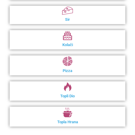
Sir
Kolači
Pizza
Topli Dio
Topla Hrana