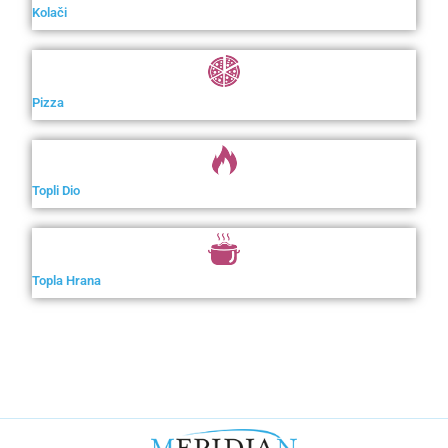
Kolači
Pizza
Topli Dio
Topla Hrana