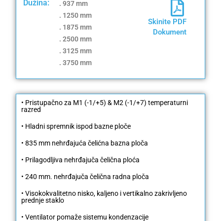
Dužina:
. 937 mm
. 1250 mm
Skinite PDF
. 1875 mm
Dokument
. ​​2500 mm
. ​​3125 mm
. 3750 mm
• Pristupačno za M1 (-1/+5) & M2 (-1/+7) temperaturni
razred
• Hladni spremnik ispod bazne ploče
• 835 mm nehrđajuća čelićna bazna ploča
• Prilagodljiva nehrđajuča čelična ploća
• 240 mm. nehrđajuča čelična radna ploča
• Visokokvalitetno nisko, kaljeno i vertikalno zakrivljeno
prednje staklo
• Ventilator pomaže sistemu kondenzacije