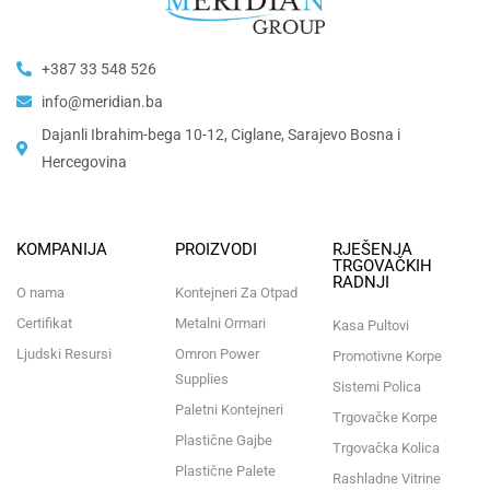
+387 33 548 526
info@meridian.ba
Dajanli Ibrahim-bega 10-12, Ciglane, Sarajevo Bosna i
Hercegovina​
KOMPANIJA
PROIZVODI
RJEŠENJA
TRGOVAČKIH
RADNJI
O nama
Kontejneri Za Otpad
Certifikat
Metalni Ormari
Kasa Pultovi
Ljudski Resursi
Omron Power
Promotivne Korpe
Supplies
Sistemi Polica
Paletni Kontejneri
Trgovačke Korpe
Plastične Gajbe
Trgovačka Kolica
Plastične Palete
Rashladne Vitrine