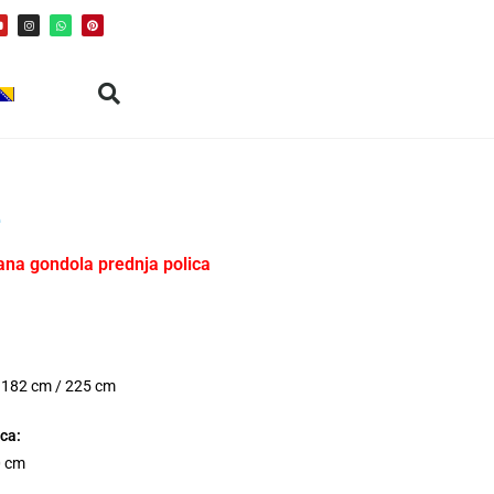
e
ana gondola prednja polica
 182 cm / 225 cm
ca:
0 cm