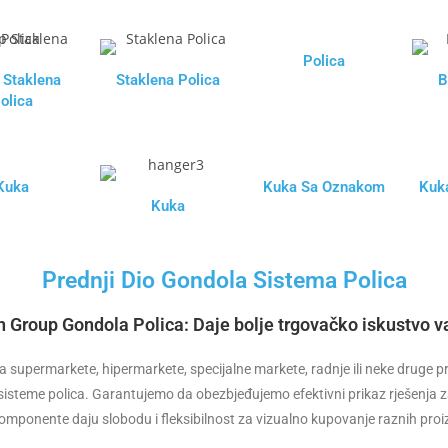
Polica
 Staklena
Staklena Polica
B
olica
Kuka
Kuka Sa Oznakom
Kuk
Kuka
Prednji Dio Gondola Sistema Polica
n Group Gondola
Polica: Daje bolje trgovačko iskustvo va
 za supermarkete, hipermarkete, specijalne markete, radnje ili neke druge
 sisteme polica. Garantujemo da obezbjeđujemo efektivni prikaz rješenja z
komponente daju slobodu i fleksibilnost za vizualno kupovanje raznih pro