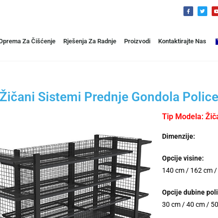
 Oprema Za Čišćenje
Rješenja Za Radnje
Proizvodi
Kontaktirajte Nas
Žičani Sistemi Prednje Gondola Polic
Tip Modela: Žič
Dimenzije:
Opcije visine:
140 cm / 162 cm /
Opcije dubine poli
30 cm / 40 cm / 5