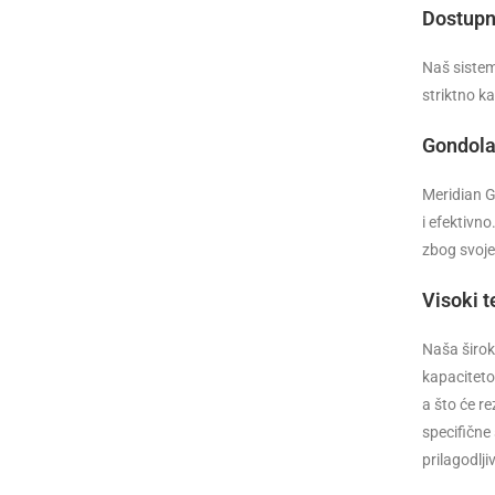
Dostupn
Naš sistem
striktno k
Gondola 
Meridian G
i efektivn
zbog svoje
Visoki t
Naša širok
kapaciteto
a što će r
specifične 
prilagodlji