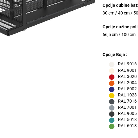
Opcije dubine baz
30 cm / 40 cm / 5
Opcije dužine poli
66,5 cm / 100 cm
Opcije Boja :
RAL 9016 –
RAL 9001
RAL 3020 
RAL 2004 
RAL 5002
RAL 1023 
RAL 7016 –
RAL 7001 –
RAL 9005 
RAL 5018 –
RAL 6018 