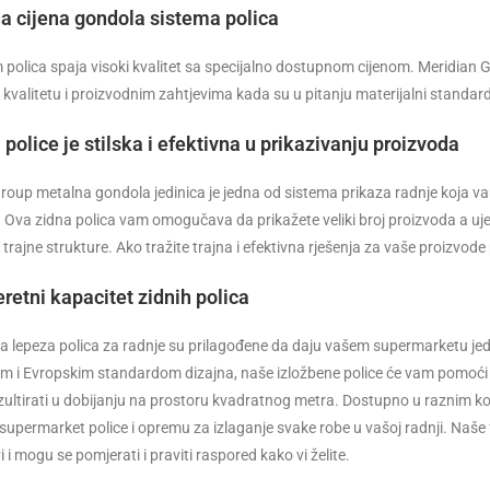
a cijena gondola sistema polica
 polica spaja visoki kvalitet sa specijalno dostupnom cijenom. Meridian 
a kvalitetu i proizvodnim zahtjevima kada su u pitanju materijalni standard
police je stilska i efektivna u prikazivanju proizvoda
roup metalna gondola jedinica je jedna od sistema prikaza radnje koja va
o. Ova zidna polica vam omogučava da prikažete veliki broj proizvoda a uje
 trajne strukture. Ako tražite trajna i efektivna rješenja za vaše proizvod
eretni kapacitet zidnih polica
a lepeza polica za radnje su prilagođene da daju vašem supermarketu jed
m i Evropskim standardom dizajna, naše izložbene police će vam pomoći da 
ezultirati u dobijanju na prostoru kvadratnog metra. Dostupno u raznim 
supermarket police i opremu za izlaganje svake robe u vašoj radnji. Naše fl
vi i mogu se pomjerati i praviti raspored kako vi želite.