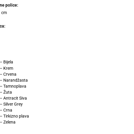
ne police:
0 cm
ca:
 Bijela
 – Krem
– Crvena
– Narandžasta
 – Tamnoplava
– Žuta
 Antracit Siva
 Silver Grey
– Crna
 Tirkizno plava
– Zelena