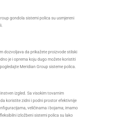
Group gondola sistemi polica su usmjereni
i.
m dozvoljava da prikažete proizvode stilski
dno je i oprema koju dugo možete koristiti
e pogledajte Meridian Group sisteme polica.
instven izgled. Sa visokim tovarnim
koristite zidni i podni prostor efektivnije
konfiguracijama, veličinama i bojama; imamo
eksibilni izložbeni sistemi polica su lako