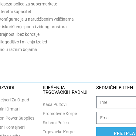
 lepeza polica za supermarkete
 teretni kapacitet
onfiguracija u narudžbenim veličinama
e iskorištenje poda i zidnog prostora
trajnost i bez korozije
lagodljivo i mijenja izgled
no u raznim bojama
IZVODI
RJEŠENJA
SEDMIČNI BILTEN
TRGOVAČKIH RADNJI
ejneri Za Otpad
Kasa Pultovi
lni Ormari
Promotivne Korpe
n Power Supplies
Sistemi Polica
tni Kontejneri
Trgovačke Korpe
PRETPLAT