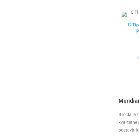
C Tip
P
Meridia
Bilo da je
kvalitetne
postaviti 