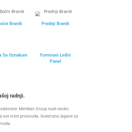
očni Branik
Prednji Branik
a Sa Oznakom
Formirani Leđni
Panel
šoj radnji.
 prodavnice- Meridian Group nudi visoko
a sve vrste proizvoda. Svestrane, lagane za
izvoda.