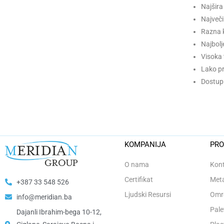
Najšira
Največi
Razna k
Najbolj
Visoka 
Lako pri
Dostup
KOMPANIJA
PRO
O nama
Kont
Certifikat
Meta
+387 33 548 526
Ljudski Resursi
Omro
info@meridian.ba
Pale
Dajanli Ibrahim-bega 10-12,