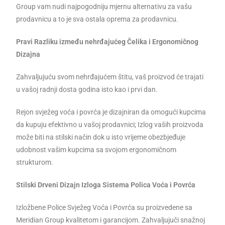
Group vam nudi najpogodniju mjernu alternativu za vašu
prodavnicu a to je sva ostala oprema za prodavnicu.
Pravi Razliku između nehrđajućeg Čelika i Ergonomičnog
Dizajna
Zahvaljujuću svom nehrđajućem štitu, vaš proizvod će trajati
u vašoj radnji dosta godina isto kao i prvi dan.
Rejon svježeg voća i povrća je dizajniran da omogući kupcima
da kupuju efektivno u vašoj prodavnici; Izlog vaših proizvoda
može biti na stilski način dok u isto vrijeme obezbjeđuje
udobnost vašim kupcima sa svojom ergonomičnom
strukturom.
Stilski Drveni Dizajn Izloga Sistema Polica Voća i Povrća
Izložbene Police Svježeg Voća i Povrća su proizvedene sa
Meridian Group kvalitetom i garancijom. Zahvaljujuči snažnoj