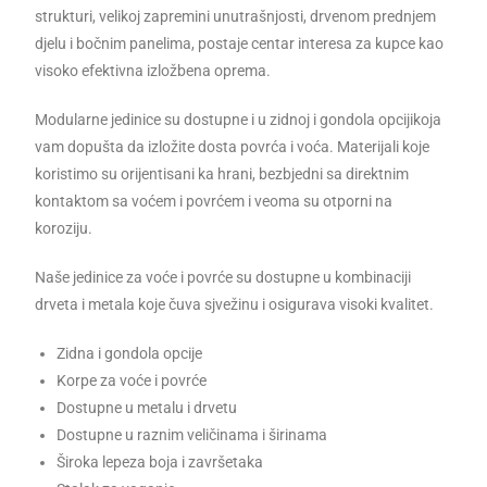
strukturi, velikoj zapremini unutrašnjosti, drvenom prednjem
djelu i bočnim panelima, postaje centar interesa za kupce kao
visoko efektivna izložbena oprema.
Modularne jedinice su dostupne i u zidnoj i gondola opcijikoja
vam dopušta da izložite dosta povrća i voća. Materijali koje
koristimo su orijentisani ka hrani, bezbjedni sa direktnim
kontaktom sa voćem i povrćem i veoma su otporni na
koroziju.
Naše jedinice za voće i povrće su dostupne u kombinaciji
drveta i metala koje čuva sjvežinu i osigurava visoki kvalitet.
Zidna i gondola opcije
Korpe za voće i povrće
Dostupne u metalu i drvetu
Dostupne u raznim veličinama i širinama
Široka lepeza boja i završetaka