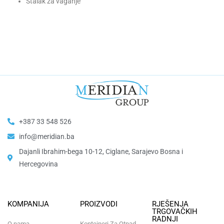
Stalak za vaganje
+387 33 548 526
info@meridian.ba
Dajanli Ibrahim-bega 10-12, Ciglane, Sarajevo Bosna i
Hercegovina​
KOMPANIJA
PROIZVODI
RJEŠENJA
TRGOVAČKIH
RADNJI
O nama
Kontejneri Za Otpad