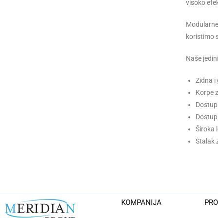
visoko efe
Modularne 
koristimo 
Naše jedini
Zidna i
Korpe z
Dostupn
Dostupn
Široka 
Stalak 
KOMPANIJA
PRO