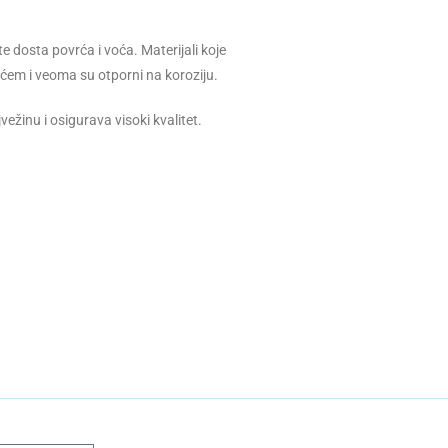
e dosta povrća i voća. Materijali koje
rćem i veoma su otporni na koroziju.
ežinu i osigurava visoki kvalitet.