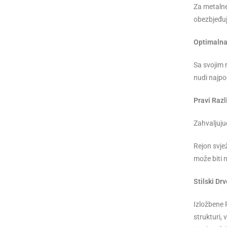
Za metalne
obezbjeđuj
Optimalna 
Sa svojim
nudi najpo
Pravi Raz
Zahvaljuju
Rejon svje
može biti 
Stilski Dr
Izložbene 
strukturi,