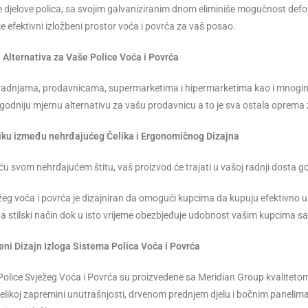
 djelove polica; sa svojim galvaniziranim dnom eliminiše mogučnost deform
e efektivni izložbeni prostor voća i povrća za vaš posao.
Alternativa za Vaše Police Voća i Povrća
 radnjama, prodavnicama, supermarketima i hipermarketima kao i mnogi
godniju mjernu alternativu za vašu prodavnicu a to je sva ostala oprema
liku između nehrđajućeg Čelika i Ergonomičnog Dizajna
ću svom nehrđajućem štitu, vaš proizvod će trajati u vašoj radnji dosta god
žeg voća i povrća je dizajniran da omogući kupcima da kupuju efektivno u 
na stilski način dok u isto vrijeme obezbjeđuje udobnost vašim kupcima
veni Dizajn Izloga Sistema Polica Voća i Povrća
Police Svježeg Voća i Povrća su proizvedene sa Meridian Group kvalitetom
 velikoj zapremini unutrašnjosti, drvenom prednjem djelu i bočnim panelim