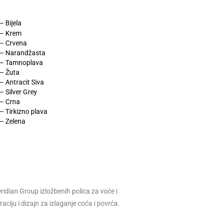
 Bijela
 – Krem
– Crvena
– Narandžasta
 – Tamnoplava
– Žuta
 Antracit Siva
 Silver Grey
– Crna
 Tirkizno plava
– Zelena
idian Group izložbenih polica za voće i
ciju i dizajn za izlaganje coća i povrća.