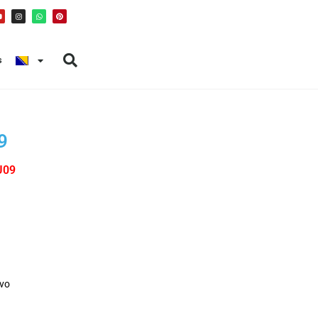
s
9
U09
rvo