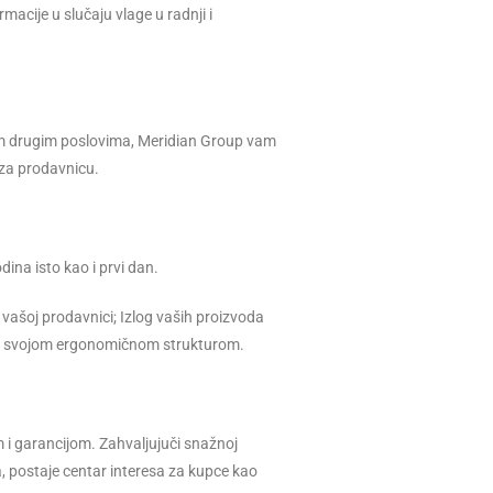
acije u slučaju vlage u radnji i
m drugim poslovima, Meridian Group vam
 za prodavnicu.
ina isto kao i prvi dan.
vašoj prodavnici; Izlog vaših proizvoda
 sa svojom ergonomičnom strukturom.
 i garancijom. Zahvaljujuči snažnoj
a, postaje centar interesa za kupce kao