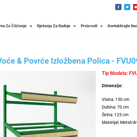
ema Za Čišćenje
Rješenja Za Radnje
Proizvodi
Kontaktirajte Na
Voće & Povrće Izložbena Polica - FVU0
Tip Modela: FV
Dimenzije:
Visina: 150 cm
Dubina: 70 cm
Širina: 125 cm
Materijal: Metal/d