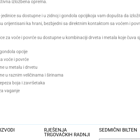
ktivna izložbena oprema.
jedinice su dostupne i u zidnoj i gondola opcijikoja vam dopušta da izložit
su orijentisani ka hrani, bezbjedni sa direktnim kontaktom sa voćem i pov
ce za voće i povrće su dostupne u kombinaciji drveta i metala koje čuva sjv
 gondola opcije
a voće i povrće
e u metalu i drvetu
e u raznim veličinama i širinama
lepeza boja i završetaka
za vaganje
IZVODI
RJEŠENJA
SEDMIČNI BILTEN
TRGOVAČKIH RADNJI