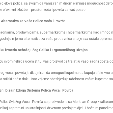
 djelove polica; sa svojim galvaniziranim dnom eliminiše mogučnost deform
e efektivni izložbeni prostor voća i povrća za vaš posao.
Alternativa za Vaše Police Voća i Povrća
 radnjama, prodavnicama, supermarketima i hipermarketima kao i mnogi
godniju mjernu alternativu za vašu prodavnicu a to je sva ostala oprema
liku između nehrđajućeg Čelika i Ergonomičnog Dizajna
ću svom nehrđajućem štitu, vaš proizvod će trajati u vašoj radnji dosta god
žeg voća i povrća je dizajniran da omogući kupcima da kupuju efektivno u 
na stilski način dok u isto vrijeme obezbjeđuje udobnost vašim kupcima
veni Dizajn Izloga Sistema Polica Voća i Povrća
Police Svježeg Voća i Povrća su proizvedene sa Meridian Group kvalitetom
 velikoj zapremini unutrašnjosti, drvenom prednjem djelu i bočnim panelim