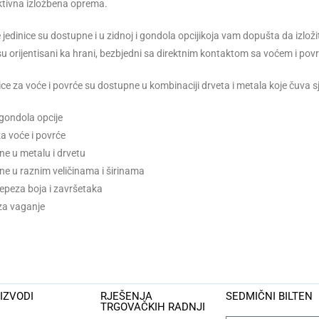
ktivna izložbena oprema.
jedinice su dostupne i u zidnoj i gondola opcijikoja vam dopušta da izložit
su orijentisani ka hrani, bezbjedni sa direktnim kontaktom sa voćem i pov
ce za voće i povrće su dostupne u kombinaciji drveta i metala koje čuva sjv
 gondola opcije
a voće i povrće
e u metalu i drvetu
e u raznim veličinama i širinama
lepeza boja i završetaka
za vaganje
IZVODI
RJEŠENJA
SEDMIČNI BILTEN
TRGOVAČKIH RADNJI