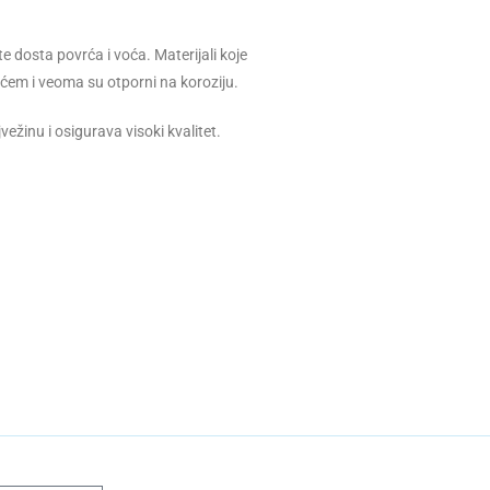
e dosta povrća i voća. Materijali koje
rćem i veoma su otporni na koroziju.
ežinu i osigurava visoki kvalitet.