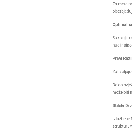
Za metalne
obezbjeđuj
Optimalna 
Sa svojim
nudi najpo
Pravi Raz
Zahvaljuju
Rejon svje
može biti 
Stilski Dr
Izložbene 
strukturi,