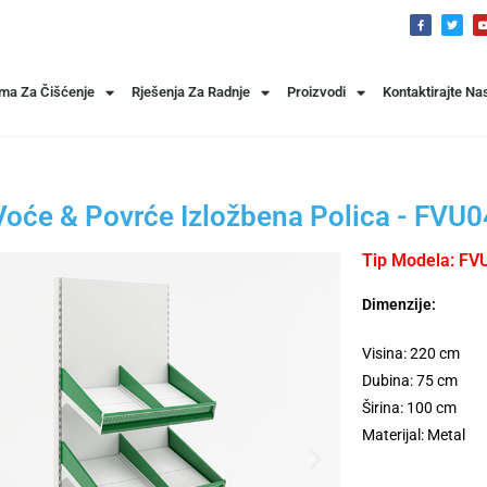
ema Za Čišćenje
Rješenja Za Radnje
Proizvodi
Kontaktirajte Na
Voće & Povrće Izložbena Polica - FVU0
Tip Modela: FV
Dimenzije:
Visina: 220 cm
Dubina: 75 cm
Širina: 100 cm
Materijal: Metal