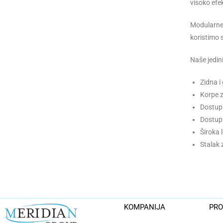
visoko efe
Modularne 
koristimo 
Naše jedini
Zidna i
Korpe z
Dostupn
Dostupn
Široka 
Stalak 
KOMPANIJA
PRO