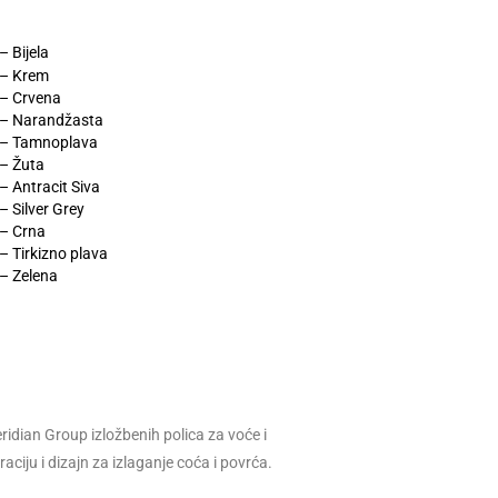
 Bijela
 – Krem
– Crvena
– Narandžasta
 – Tamnoplava
– Žuta
 Antracit Siva
 Silver Grey
– Crna
 Tirkizno plava
– Zelena
idian Group izložbenih polica za voće i
ciju i dizajn za izlaganje coća i povrća.