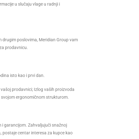
acije u slučaju vlage u radnji i
m drugim poslovima, Meridian Group vam
 za prodavnicu.
ina isto kao i prvi dan.
vašoj prodavnici; Izlog vaših proizvoda
 sa svojom ergonomičnom strukturom.
 i garancijom. Zahvaljujuči snažnoj
a, postaje centar interesa za kupce kao