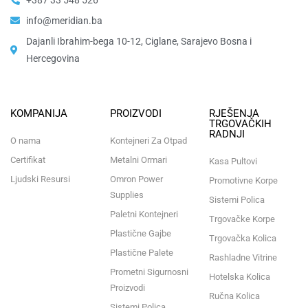
info@meridian.ba
Dajanli Ibrahim-bega 10-12, Ciglane, Sarajevo Bosna i
Hercegovina​
KOMPANIJA
PROIZVODI
RJEŠENJA
TRGOVAČKIH
RADNJI
O nama
Kontejneri Za Otpad
Certifikat
Metalni Ormari
Kasa Pultovi
Ljudski Resursi
Omron Power
Promotivne Korpe
Supplies
Sistemi Polica
Paletni Kontejneri
Trgovačke Korpe
Plastične Gajbe
Trgovačka Kolica
Plastične Palete
Rashladne Vitrine
Prometni Sigurnosni
Hotelska Kolica
Proizvodi
Ručna Kolica
Sistemi Polica