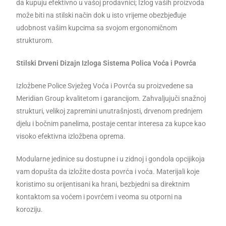
da kupuju efektivno u vašoj prodavnici; Izlog vaših proizvoda
može biti na stilski način dok u isto vrijeme obezbjeđuje
udobnost vašim kupcima sa svojom ergonomičnom
strukturom.
Stilski Drveni Dizajn Izloga Sistema Polica Voća i Povrća
Izložbene Police Svježeg Voća i Povrća su proizvedene sa
Meridian Group kvalitetom i garancijom. Zahvaljujuči snažnoj
strukturi, velikoj zapremini unutrašnjosti, drvenom prednjem
djelu i bočnim panelima, postaje centar interesa za kupce kao
visoko efektivna izložbena oprema.
Modularne jedinice su dostupne i u zidnoj i gondola opcijikoja
vam dopušta da izložite dosta povrća i voća. Materijali koje
koristimo su orijentisani ka hrani, bezbjedni sa direktnim
kontaktom sa voćem i povrćem i veoma su otporni na
koroziju.