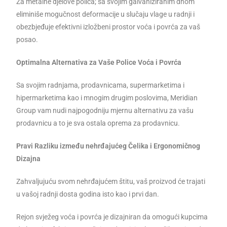
Za metalne djelove polica; sa svojim galvaniziranim dnom
eliminiše mogučnost deformacije u slučaju vlage u radnji i
obezbjeđuje efektivni izložbeni prostor voća i povrća za vaš
posao.
Optimalna Alternativa za Vaše Police Voća i Povrća
Sa svojim radnjama, prodavnicama, supermarketima i
hipermarketima kao i mnogim drugim poslovima, Meridian
Group vam nudi najpogodniju mjernu alternativu za vašu
prodavnicu a to je sva ostala oprema za prodavnicu.
Pravi Razliku između nehrđajućeg Čelika i Ergonomičnog
Dizajna
Zahvaljujuću svom nehrđajućem štitu, vaš proizvod će trajati
u vašoj radnji dosta godina isto kao i prvi dan.
Rejon svježeg voća i povrća je dizajniran da omogući kupcima