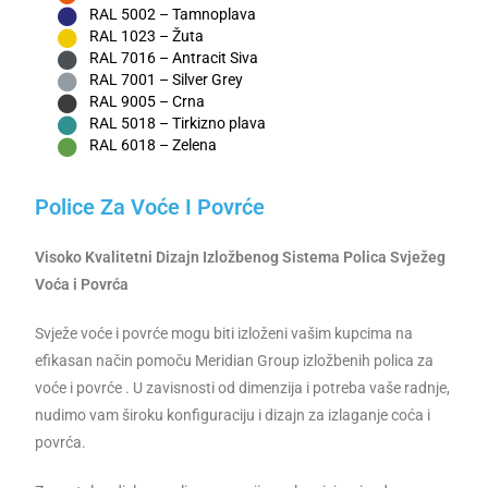
RAL 5002 – Tamnoplava
RAL 1023 – Žuta
RAL 7016 – Antracit Siva
RAL 7001 – Silver Grey
RAL 9005 – Crna
RAL 5018 – Tirkizno plava
RAL 6018 – Zelena
Police Za Voće I Povrće
Visoko Kvalitetni Dizajn Izložbenog Sistema Polica Svježeg
Voća i Povrća
Svježe voće i povrće mogu biti izloženi vašim kupcima na
efikasan način pomoču Meridian Group izložbenih polica za
voće i povrće . U zavisnosti od dimenzija i potreba vaše radnje,
nudimo vam široku konfiguraciju i dizajn za izlaganje coća i
povrća.