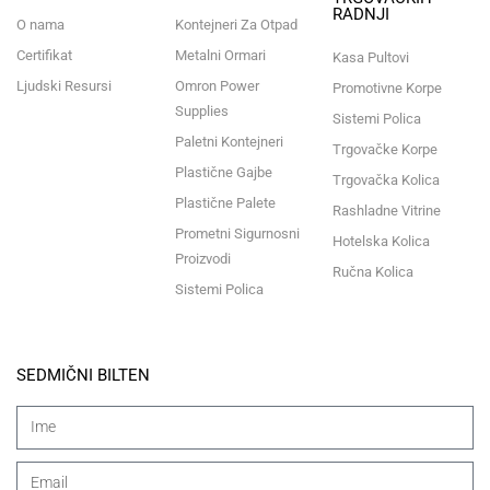
RADNJI
O nama
Kontejneri Za Otpad
Certifikat
Metalni Ormari
Kasa Pultovi
Ljudski Resursi
Omron Power
Promotivne Korpe
Supplies
Sistemi Polica
Paletni Kontejneri
Trgovačke Korpe
Plastične Gajbe
Trgovačka Kolica
Plastične Palete
Rashladne Vitrine
Prometni Sigurnosni
Hotelska Kolica
Proizvodi
Ručna Kolica
Sistemi Polica
SEDMIČNI BILTEN