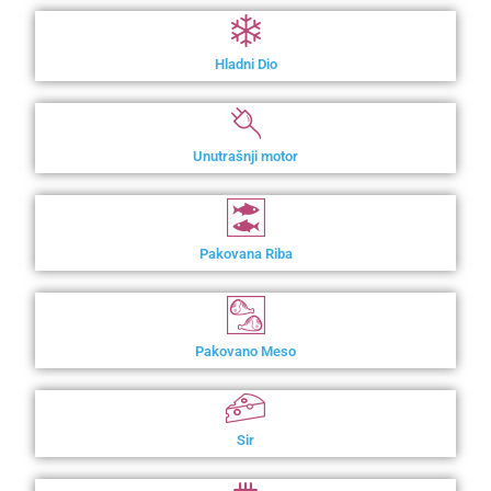
Hladni Dio
Unutrašnji motor
Pakovana Riba
Pakovano Meso
Sir