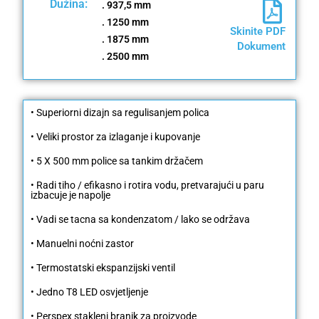
Dužina:
. 937,5 mm
. 1250 mm
Skinite PDF
. 1875 mm
Dokument
. ​​2500 mm
• Superiorni dizajn sa regulisanjem polica
• Veliki prostor za izlaganje i kupovanje
• 5 X 500 mm police sa tankim držačem
• Radi tiho / efikasno i rotira vodu, pretvarajući u paru
izbacuje je napolje
• Vadi se tacna sa kondenzatom / lako se održava
• Manuelni noćni zastor
• Termostatski ekspanzijski ventil
• Jedno T8 LED osvjetljenje
• Perspex stakleni branik za proizvode