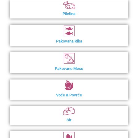
Piletina
Pakovana Riba
Pakovano Meso
Voće & Povrće
Sir