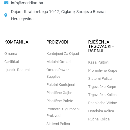
info@meridian.ba
Dajanli Ibrahim-bega 10-12, Ciglane, Sarajevo Bosna i
Hercegovina​
KOMPANIJA
PROIZVODI
RJEŠENJA
TRGOVAČKIH
RADNJI
O nama
Kontejneri Za Otpad
Certifikat
Metalni Ormari
Kasa Pultovi
Ljudski Resursi
Omron Power
Promotivne Korpe
Supplies
Sistemi Polica
Paletni Kontejneri
Trgovačke Korpe
Plastične Gajbe
Trgovačka Kolica
Plastične Palete
Rashladne Vitrine
Prometni Sigurnosni
Hotelska Kolica
Proizvodi
Ručna Kolica
Sistemi Polica