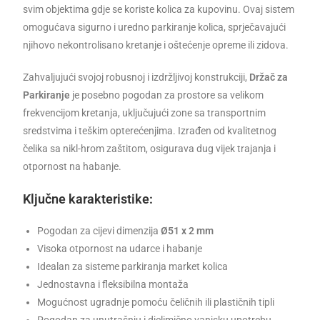
svim objektima gdje se koriste kolica za kupovinu. Ovaj sistem
omogućava sigurno i uredno parkiranje kolica, sprječavajući
njihovo nekontrolisano kretanje i oštećenje opreme ili zidova.
Zahvaljujući svojoj robusnoj i izdržljivoj konstrukciji,
Držač za
Parkiranje
je posebno pogodan za prostore sa velikom
frekvencijom kretanja, uključujući zone sa transportnim
sredstvima i teškim opterećenjima. Izrađen od kvalitetnog
čelika sa nikl-hrom zaštitom, osigurava dug vijek trajanja i
otpornost na habanje.
Ključne karakteristike:
Pogodan za cijevi dimenzija
Ø51 x 2 mm
Visoka otpornost na udarce i habanje
Idealan za sisteme parkiranja market kolica
Jednostavna i fleksibilna montaža
Mogućnost ugradnje pomoću čeličnih ili plastičnih tipli