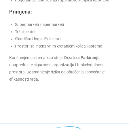
Pogodan za unutrašnju i djelimično vanjsku upotrebu
Primjena:
Supermarketi i hipermarketi
Tržni centri
Skladišta i logistički centri
Prostori sa intenzivnim kretanjem kolica i opreme
Korištenjem sistema kao što je
Držač za Parkiranje
,
unapređujete sigurnost, organizaciju i funkcionalnost
prostora, uz smanjenje rizika od oštećenja i povećanje
efikasnosti rada.