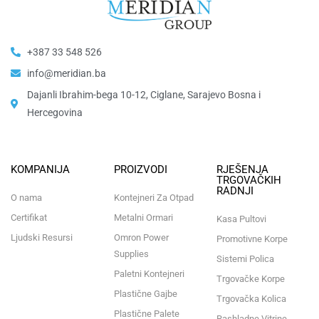
+387 33 548 526
info@meridian.ba
Dajanli Ibrahim-bega 10-12, Ciglane, Sarajevo Bosna i
Hercegovina​
KOMPANIJA
PROIZVODI
RJEŠENJA
TRGOVAČKIH
RADNJI
O nama
Kontejneri Za Otpad
Certifikat
Metalni Ormari
Kasa Pultovi
Ljudski Resursi
Omron Power
Promotivne Korpe
Supplies
Sistemi Polica
Paletni Kontejneri
Trgovačke Korpe
Plastične Gajbe
Trgovačka Kolica
Plastične Palete
Rashladne Vitrine