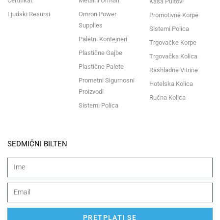
Certifikat
Metalni Ormari
Kasa Pultovi
Ljudski Resursi
Omron Power
Promotivne Korpe
Supplies
Sistemi Polica
Paletni Kontejneri
Trgovačke Korpe
Plastične Gajbe
Trgovačka Kolica
Plastične Palete
Rashladne Vitrine
Prometni Sigurnosni
Hotelska Kolica
Proizvodi
Ručna Kolica
Sistemi Polica
SEDMIČNI BILTEN
PRETPLATI SE