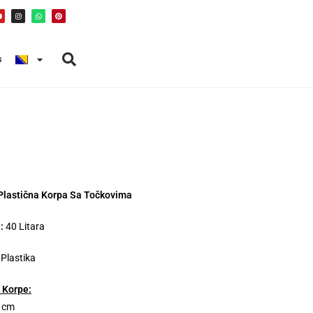
s
 Plastična Korpa Sa Točkovima
:
40 Litara
Plastika
 Korpe:
0 cm