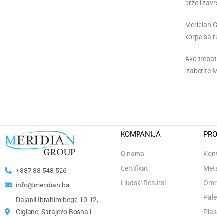
brže i zav
Meridian G
korpa sa r
Ako trebate
izaberite 
KOMPANIJA
PRO
O nama
Kont
Certifikat
Meta
+387 33 548 526
Ljudski Resursi
Omro
info@meridian.ba
Pale
Dajanli Ibrahim-bega 10-12,
Ciglane, Sarajevo Bosna i
Plas