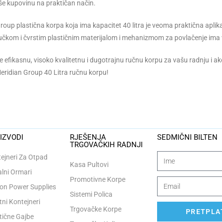
rše kupovinu na praktičan način.
roup plastična korpa koja ima kapacitet 40 litra je veoma praktična apli
učkom i čvrstim plastičnim materijalom i mehanizmom za povlačenje ima 
 efikasnu, visoko kvalitetnu i dugotrajnu ručnu korpu za vašu radnju i ako
Meridian Group 40 Litra ručnu korpu!
IZVODI
RJEŠENJA
SEDMIČNI BILTEN
TRGOVAČKIH RADNJI
ejneri Za Otpad
Kasa Pultovi
lni Ormari
Promotivne Korpe
n Power Supplies
Sistemi Polica
tni Kontejneri
Trgovačke Korpe
PRETPLAT
tične Gajbe