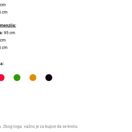
 cm
4 cm
menzija:
a:
95 cm
 cm
4 cm
ja:
a. Zbog toga. važno je za kupce da se kreću