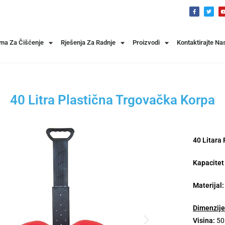
ema Za Čišćenje
Rješenja Za Radnje
Proizvodi
Kontaktirajte Na
40 Litra Plastična Trgovačka Korpa
40 Litara
Kapacitet 
Materijal:
Dimenzije
Visina:
5