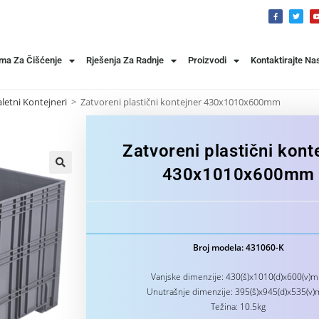
ema Za Čišćenje
Rješenja Za Radnje
Proizvodi
Kontaktirajte Na
letni Kontejneri
>
Zatvoreni plastični kontejner 430x1010x600mm
Zatvoreni plastični kont
430x1010x600mm
Broj modela: 431060-K
Vanjske dimenzije: 430(š)x1010(d)x600(v)
Unutrašnje dimenzije: 395(š)x945(d)x535(v
Težina: 10.5kg