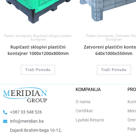
Paletni kontejneri
,
Rupičasti sklopivi paletni
Paletni kontejneri
,
Zatvoreni Pal
kontejneri
Kontejneri
Rupičasti sklopivi plastični
Zatvoreni plastični konte
kontejner 1000x1200x800mm
640x1000x550mm
Traži Ponudu
Traži Ponudu
KOMPANIJA
PRO
O nama
Kont
Certifikat
Meta
+387 33 548 526
Ljudski Resursi
Omro
info@meridian.ba
Pale
Dajanli Ibrahim-bega 10-12,