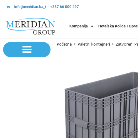
info@meridian.ba
+387 66 000 497
Kompanija
Hotelska Kolica I Opr
Početna
>
Paletni kontejneri
>
Zatvoreni Pa
Sistem polica | Sistema regala