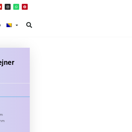
s
ejner
mm
)mm