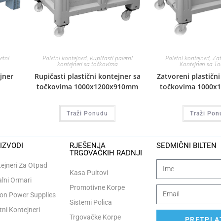
etni
Paletni kontejneri
,
Rupičasti paletni
Paletni kontejneri
,
Zat
kontejneri sa točkovima
Kontejneri sa T
jner
Rupičasti plastični kontejner sa
Zatvoreni plastični
točkovima 1000x1200x910mm
točkovima 1000x
Traži Ponudu
Traži Pon
IZVODI
RJEŠENJA
SEDMIČNI BILTEN
TRGOVAČKIH RADNJI
ejneri Za Otpad
Kasa Pultovi
lni Ormari
Promotivne Korpe
n Power Supplies
Sistemi Polica
tni Kontejneri
Trgovačke Korpe
PRETPLAT