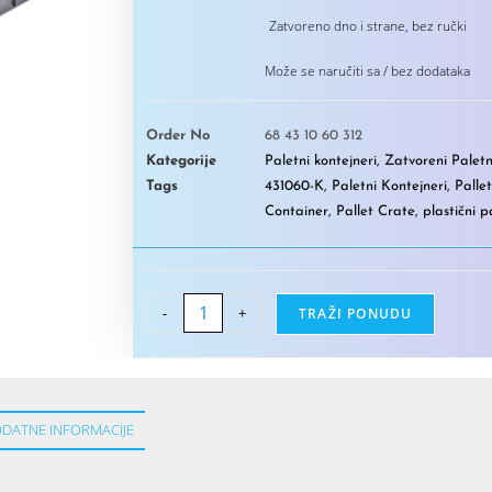
Zatvoreno dno i strane, bez ručki
Može se naručiti sa / bez dodataka
Order No
68 43 10 60 312
Kategorije
Paletni kontejneri
,
Zatvoreni Paletn
Tags
431060-K
,
Paletni Kontejneri
,
Palle
Container
,
Pallet Crate
,
plastični p
-
+
TRAŽI PONUDU
DATNE INFORMACIJE