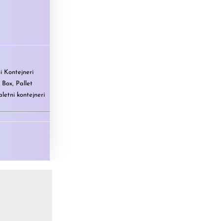
i Kontejneri
t Box
,
Pallet
aletni kontejneri