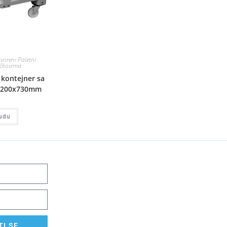
voreni Paletni
očkovima
 kontejner sa
1200x730mm
udu
I SE