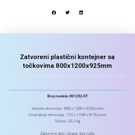
Zatvoreni plastični kontejner sa
točkovima 800x1200x925mm
Broj modela: 801292-KT
Vanjske dimenzije : 800 x 1200 x 925(v) mm
Unutrašnje dimenzije : 732 x 1108 x 617(v) mm
Težina : 25,5 Kg
Zatvoreno dno i strane, bez ručki