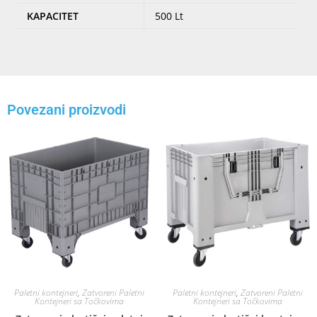
KAPACITET
500 Lt
Povezani proizvodi
Paletni kontejneri
,
Zatvoreni Paletni
Paletni kontejneri
,
Zatvoreni Paletni
Kontejneri sa Točkovima
Kontejneri sa Točkovima