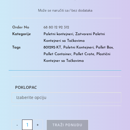
Može se naručiti sa / bez dodataka
Order No
68 80 12 92 312
Kategorije
Paletni kontejneri
,
Zatvoreni Paletni
Kontejneri sa Točkovima
Tags
801292-KT
,
Paletni Kontejneri
,
Pallet Box
,
Pallet Container
,
Pallet Crate
,
Plastični
Kontejner sa Točkovima
POKLOPAC
Izaberite opciju
-
+
TRAŽI PONUDU