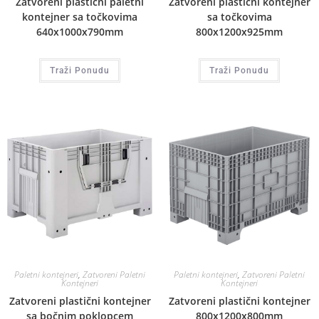
Zatvoreni plastični paletni
Zatvoreni plastični kontejner
kontejner sa točkovima
sa točkovima
640x1000x790mm
800x1200x925mm
Traži Ponudu
Traži Ponudu
Paletni kontejneri
,
Zatvoreni Paletni
Paletni kontejneri
,
Zatvoreni Paletni
Kontejneri
Kontejneri
Zatvoreni plastični kontejner
Zatvoreni plastični kontejner
sa bočnim poklopcem
800x1200x800mm