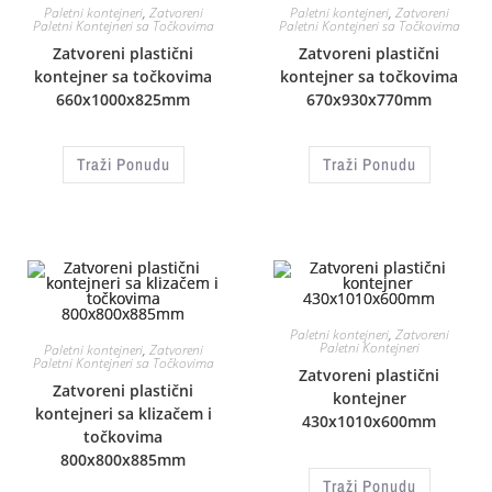
Paletni kontejneri
,
Zatvoreni
Paletni kontejneri
,
Zatvoreni
Paletni Kontejneri sa Točkovima
Paletni Kontejneri sa Točkovima
Zatvoreni plastični
Zatvoreni plastični
kontejner sa točkovima
kontejner sa točkovima
660x1000x825mm
670x930x770mm
Traži Ponudu
Traži Ponudu
Paletni kontejneri
,
Zatvoreni
Paletni Kontejneri
Paletni kontejneri
,
Zatvoreni
Paletni Kontejneri sa Točkovima
Zatvoreni plastični
Zatvoreni plastični
kontejner
kontejneri sa klizačem i
430x1010x600mm
točkovima
800x800x885mm
Traži Ponudu