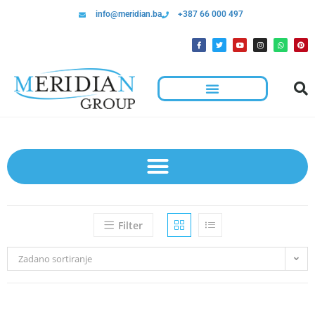
info@meridian.ba
+387 66 000 497
Hotelska Kolica I Oprema Za Čišćenje
Filter
Zadano sortiranje