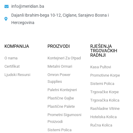
info@meridian.ba
Dajanli Ibrahim-bega 10-12, Ciglane, Sarajevo Bosna i
Hercegovina​
KOMPANIJA
PROIZVODI
RJEŠENJA
TRGOVAČKIH
RADNJI
O nama
Kontejneri Za Otpad
Certifikat
Metalni Ormari
Kasa Pultovi
Ljudski Resursi
Omron Power
Promotivne Korpe
Supplies
Sistemi Polica
Paletni Kontejneri
Trgovačke Korpe
Plastične Gajbe
Trgovačka Kolica
Plastične Palete
Rashladne Vitrine
Prometni Sigurnosni
Hotelska Kolica
Proizvodi
Ručna Kolica
Sistemi Polica