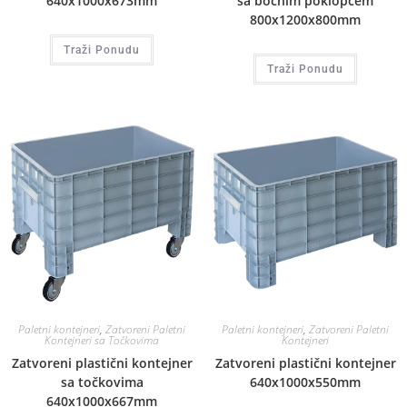
640x1000x673mm
sa bočnim poklopcem
800x1200x800mm
Traži Ponudu
Traži Ponudu
Paletni kontejneri
,
Zatvoreni Paletni
Paletni kontejneri
,
Zatvoreni Paletni
Kontejneri sa Točkovima
Kontejneri
Zatvoreni plastični kontejner
Zatvoreni plastični kontejner
sa točkovima
640x1000x550mm
640x1000x667mm