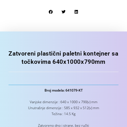
Zatvoreni plastični paletni kontejner sa
točkovima 640x1000x790mm
Broj modela: 641079-KT
Vanjske dimenzije : 640 x 1000 x 790(v) mm
Unutrašnje dimenzije : 585 x 932 x 512(v) mm
Težina : 14.5 Kg
Zatvoreno dno i strane, bez ručki