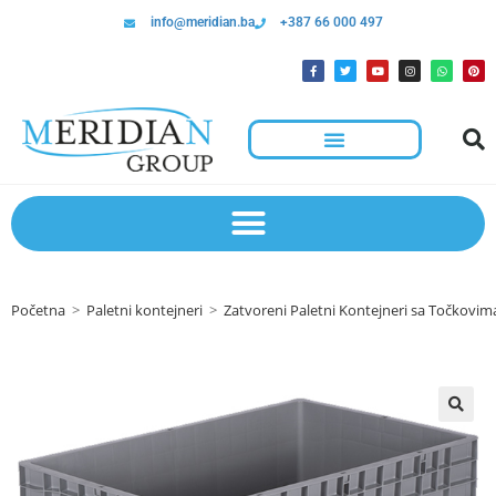
info@meridian.ba
+387 66 000 497
Početna
>
Paletni kontejneri
>
Zatvoreni Paletni Kontejneri sa Točkovim