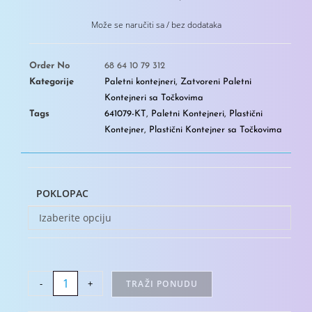
Može se naručiti sa / bez dodataka
Order No
68 64 10 79 312
Kategorije
Paletni kontejneri
,
Zatvoreni Paletni
Kontejneri sa Točkovima
Tags
641079-KT
,
Paletni Kontejneri
,
Plastični
Kontejner
,
Plastični Kontejner sa Točkovima
POKLOPAC
Izaberite opciju
-
+
TRAŽI PONUDU