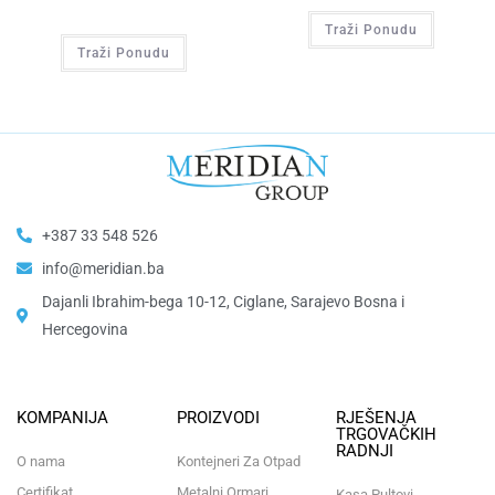
Traži Ponudu
Traži Ponudu
+387 33 548 526
info@meridian.ba
Dajanli Ibrahim-bega 10-12, Ciglane, Sarajevo Bosna i
Hercegovina​
KOMPANIJA
PROIZVODI
RJEŠENJA
TRGOVAČKIH
RADNJI
O nama
Kontejneri Za Otpad
Certifikat
Metalni Ormari
Kasa Pultovi