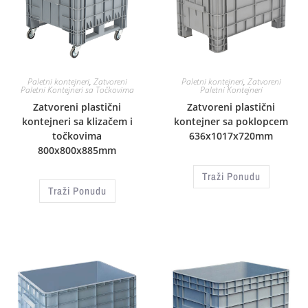
Paletni kontejneri
,
Zatvoreni
Paletni kontejneri
,
Zatvoreni
Paletni Kontejneri sa Točkovima
Paletni Kontejneri
Zatvoreni plastični
Zatvoreni plastični
kontejneri sa klizačem i
kontejner sa poklopcem
točkovima
636x1017x720mm
800x800x885mm
Traži Ponudu
Traži Ponudu