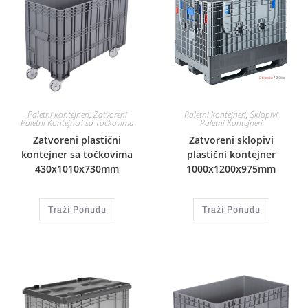
Paletni kontejneri
,
Zatvoreni
Paletni kontejneri
,
Sklopivi
Paletni Kontejneri sa Točkovima
Paletni Kontejneri
Zatvoreni plastični
Zatvoreni sklopivi
kontejner sa točkovima
plastični kontejner
430x1010x730mm
1000x1200x975mm
Traži Ponudu
Traži Ponudu