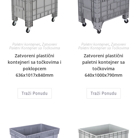
Paletni kontejneri
,
Zatvoreni
Paletni kontejneri
,
Zatvoreni
Paletni Kontejneri sa Točkovima
Paletni Kontejneri sa Točkovima
Zatvoreni plastični
Zatvoreni plastični
kontejneri sa točkovima i
paletni kontejner sa
poklopcem
točkovima
636x1017x840mm
640x1000x790mm
Traži Ponudu
Traži Ponudu