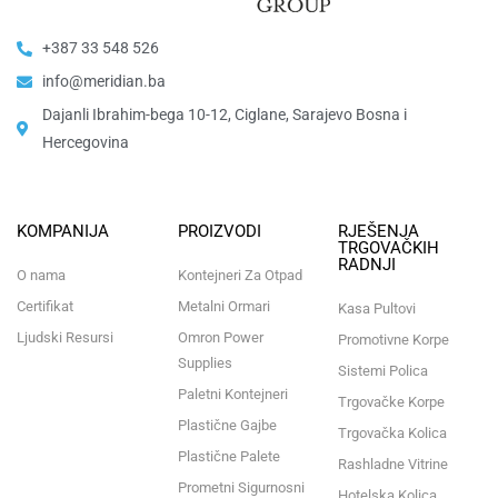
+387 33 548 526
info@meridian.ba
Dajanli Ibrahim-bega 10-12, Ciglane, Sarajevo Bosna i
Hercegovina​
KOMPANIJA
PROIZVODI
RJEŠENJA
TRGOVAČKIH
RADNJI
O nama
Kontejneri Za Otpad
Certifikat
Metalni Ormari
Kasa Pultovi
Ljudski Resursi
Omron Power
Promotivne Korpe
Supplies
Sistemi Polica
Paletni Kontejneri
Trgovačke Korpe
Plastične Gajbe
Trgovačka Kolica
Plastične Palete
Rashladne Vitrine
Prometni Sigurnosni
Hotelska Kolica