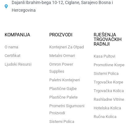
Dajanli Ibrahim-bega 10-12, Ciglane, Sarajevo Bosna i
Hercegovina​
KOMPANIJA
PROIZVODI
RJEŠENJA
TRGOVAČKIH
RADNJI
O nama
Kontejneri Za Otpad
Certifikat
Metalni Ormari
Kasa Pultovi
Ljudski Resursi
Omron Power
Promotivne Korpe
Supplies
Sistemi Polica
Paletni Kontejneri
Trgovačke Korpe
Plastične Gajbe
Trgovačka Kolica
Plastične Palete
Rashladne Vitrine
Prometni Sigurnosni
Hotelska Kolica
Proizvodi
Ručna Kolica
Sistemi Polica