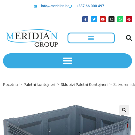
info@meridian.ba
+387 66 000 497
Hotelska Kolica I Oprema Za Čišćenje
Početna
>
Paletni kontejneri
>
Sklopivi Paletni Kontejneri
>
Zatvoreni s
🔍