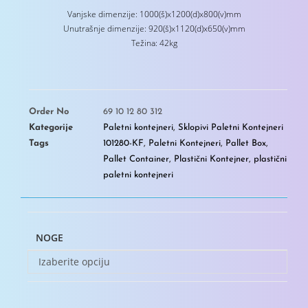
Vanjske dimenzije: 1000(š)x1200(d)x800(v)mm
Unutrašnje dimenzije: 920(š)x1120(d)x650(v)mm
Težina: 42kg
Order No
69 10 12 80 312
Kategorije
Paletni kontejneri
,
Sklopivi Paletni Kontejneri
Tags
101280-KF
,
Paletni Kontejneri
,
Pallet Box
,
Pallet Container
,
Plastični Kontejner
,
plastični
paletni kontejneri
NOGE
Izaberite opciju